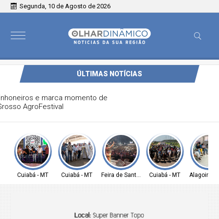
Segunda, 10 de Agosto de 2026
ÚLTIMAS NOTÍCIAS
Missa campal reúne caminhoneiros e marca momento de
fé no Mato Grosso AgroFestival
Cuiabá - MT
Cuiabá - MT
Feira de Santana-BA
Cuiabá - MT
Alagoinhas