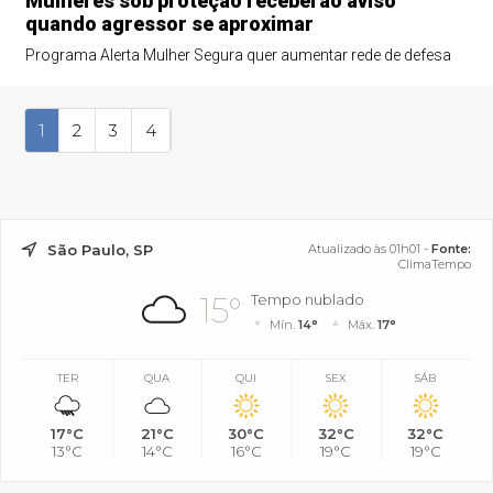
Mulheres sob proteção receberão aviso
quando agressor se aproximar
Programa Alerta Mulher Segura quer aumentar rede de defesa
1
2
3
4
São Paulo, SP
Atualizado às 01h01 -
Fonte:
ClimaTempo
15°
Tempo nublado
Mín.
14°
Máx.
17°
TER
QUA
QUI
SEX
SÁB
17°C
21°C
30°C
32°C
32°C
13°C
14°C
16°C
19°C
19°C