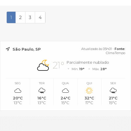
1
2
3
4
São Paulo, SP
Atualizado às 05h01 -
Fonte:
ClimaTempo
21°
Parcialmente nublado
Mín.
19°
Máx.
28°
SEG
TER
QUA
QUI
SEX
20°C
16°C
24°C
32°C
21°C
13°C
13°C
15°C
17°C
15°C