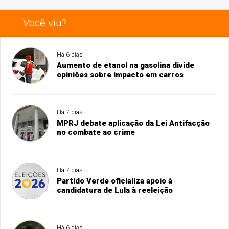
Você viu?
Há 6 dias
Aumento de etanol na gasolina divide
opiniões sobre impacto em carros
Há 7 dias
MPRJ debate aplicação da Lei Antifacção
no combate ao crime
Há 7 dias
Partido Verde oficializa apoio à
candidatura de Lula à reeleição
Há 6 dias