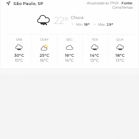
São Paulo, SP
Atualizado às 17h01 -
Fonte:
ClimaTempo
22°
Chuva
Mín.
18°
Máx.
29°
SÁB
DOM
SEG
TER
QUA
30°C
25°C
16°C
14°C
18°C
15°C
16°C
14°C
13°C
13°C