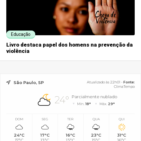
Educação
Livro destaca papel dos homens na prevenção da
violência
São Paulo, SP
Atualizado às 22h01 -
Fonte:
ClimaTempo
24°
Parcialmente nublado
Mín.
18°
Máx.
29°
DOM
SEG
TER
QUA
QUI
24°C
17°C
16°C
23°C
31°C
17°C
13°C
13°C
15°C
16°C