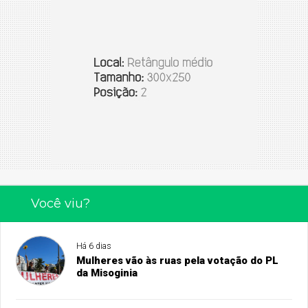
Você viu?
Há 6 dias
Mulheres vão às ruas pela votação do PL
da Misoginia