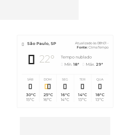
São Paulo, SP
Atualizado às 08h01 -
Fonte:
ClimaTempo
22°
Tempo nublado
Mín.
18°
Máx.
29°
SÁB
DOM
SEG
TER
QUA
30°C
25°C
16°C
14°C
18°C
15°C
16°C
14°C
13°C
13°C