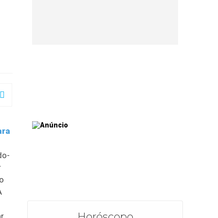
ara
do-
r
do
A
Horóscopo
ar