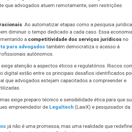
rmite que advogados atuem remotamente, sem restrições
racionais
. Ao automatizar etapas como a pesquisa jurídica
guem diminuir o tempo dedicado a cada caso. Essa economi
 aumentando a
competitividade dos serviços jurídicos
no
ita para advogados
também democratiza o acesso à
profissionais autônomos.
 exige atenção a aspectos éticos e regulatórios. Riscos co
o digital estão entre os principais desafios identificados po
ncial que advogados estejam capacitados a compreender e
ilizadas.
 mas exige preparo técnico e sensibilidade ética para que s
igues empreendedor de
Legaltech
(LawX) e pesquisador da
dos
já não é uma promessa, mas uma realidade que redefin