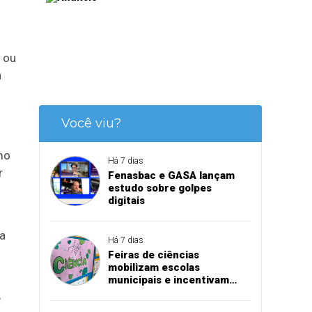
 ou
a
Você viu?
mo
Há 7 dias
r
Fenasbac e GASA lançam
estudo sobre golpes
digitais
ua
Há 7 dias
Feiras de ciências
mobilizam escolas
municipais e incentivam
aprendizado na prática
e