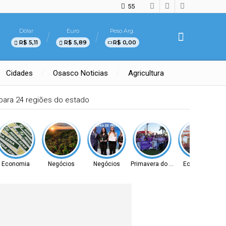
55
Dólar
Euro
Peso Arg.
R$ 5,11
R$ 5,89
R$ 0,00
Cidades
Osasco Noticias
Agricultura
 para 24 regiões do estado
Economia
Negócios
Negócios
Primavera do Leste
Economia