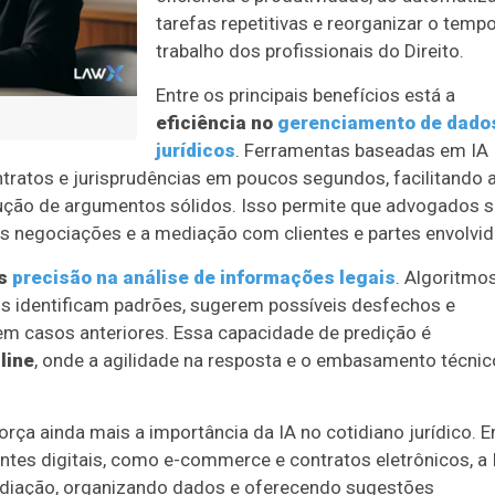
tarefas repetitivas e reorganizar o temp
trabalho dos profissionais do Direito.
Entre os principais benefícios está a
eficiência no
gerenciamento de dado
jurídicos
. Ferramentas baseadas em IA
ratos e jurisprudências em poucos segundos, facilitando 
ução de argumentos sólidos. Isso permite que advogados s
s negociações e a mediação com clientes e partes envolvid
s
precisão na análise de informações legais
. Algoritmo
s identificam padrões, sugerem possíveis desfechos e
 casos anteriores. Essa capacidade de predição é
line
, onde a agilidade na resposta e o embasamento técnic
orça ainda mais a importância da IA no cotidiano jurídico. 
tes digitais, como e-commerce e contratos eletrônicos, a 
ediação, organizando dados e oferecendo sugestões