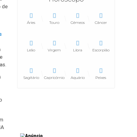
o de
Áries
Touro
Gêmeos
Câncer
s
a
Leão
Virgem
Libra
Escorpião
e
as.
s
Sagitário
Capricórnio
Aquário
Peixes
o
Em
IA