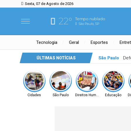
Sexta, 07 de Agosto de 2026
22°
Tempo nublado
São Paulo, SP
Tecnologia
Geral
Esportes
Entre
São Paulo
Def
ÚLTIMAS NOTÍCIAS
Cidades
São Paulo
Direitos Humanos
Educação
D