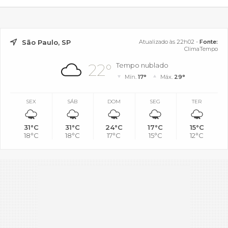
São Paulo, SP
Atualizado às 22h02 -
Fonte:
ClimaTempo
22°
Tempo nublado
Mín.
17°
Máx.
29°
SEX
SÁB
DOM
SEG
TER
31°C
31°C
24°C
17°C
15°C
18°C
18°C
17°C
15°C
12°C