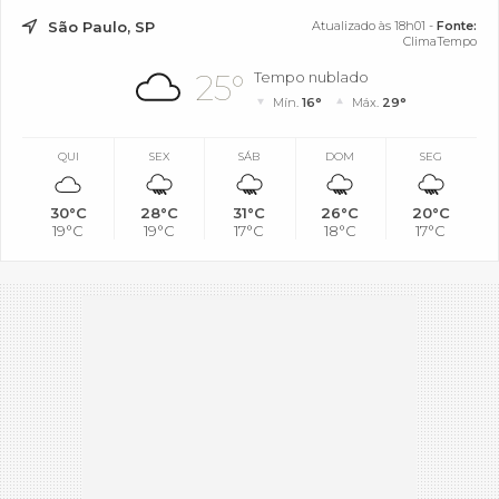
São Paulo, SP
Atualizado às 18h01 -
Fonte:
ClimaTempo
25°
Tempo nublado
Mín.
16°
Máx.
29°
QUI
SEX
SÁB
DOM
SEG
30°C
28°C
31°C
26°C
20°C
19°C
19°C
17°C
18°C
17°C