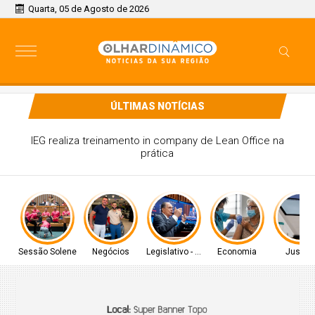
Quarta, 05 de Agosto de 2026
ÚLTIMAS NOTÍCIAS
olidariedade decidem pela neutralidade na eleição
presidencial
Sessão Solene
Negócios
Legislativo - MS
Economia
Justiç