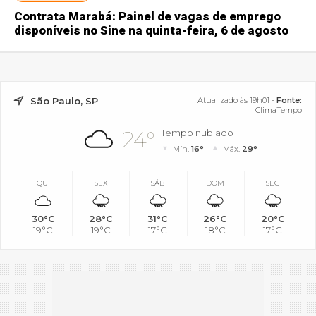
Contrata Marabá: Painel de vagas de emprego
disponíveis no Sine na quinta-feira, 6 de agosto
São Paulo, SP
Atualizado às 19h01 -
Fonte:
ClimaTempo
24°
Tempo nublado
Mín.
16°
Máx.
29°
QUI
SEX
SÁB
DOM
SEG
30°C
28°C
31°C
26°C
20°C
19°C
19°C
17°C
18°C
17°C