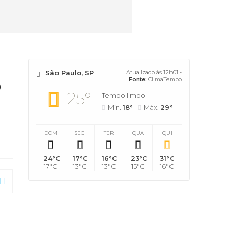
São Paulo, SP
Atualizado às 12h01 -
6
Fonte:
ClimaTempo
25°
Tempo limpo
Mín.
18°
Máx.
29°
DOM
SEG
TER
QUA
QUI
24°C
17°C
16°C
23°C
31°C
17°C
13°C
13°C
15°C
16°C