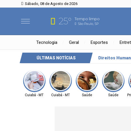
Sábado, 08 de Agosto de 2026
25°
Tempo limpo
São Paulo, SP
Tecnologia
Geral
Esportes
Entre
marca nova audiência sobre a nova Lei de Zoneamento para próxi
ÚLTIMAS NOTÍCIAS
Cuiabá - MT
Cuiabá - MT
Saúde
Saúde
Pr