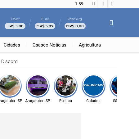
55
Dólar
Euro
Peso Arg.
R$ 5,08
R$ 5,87
R$ 0,00
Cidades
Osasco Noticias
Agricultura
raçatuba - SP
Araçatuba - SP
Política
Cidades
São Paulo
D