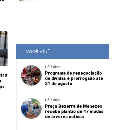
Você viu?
Há 7 dias
Programa de renegociação
eiro
de dívidas é prorrogado até
a
31 de agosto
go
Há 7 dias
Praça Bezerra de Menezes
recebe plantio de 47 mudas
de árvores nativas