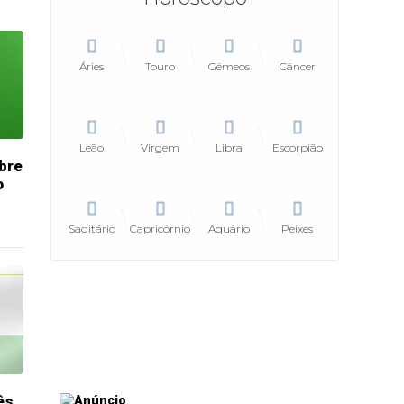
Áries
Touro
Gêmeos
Câncer
Leão
Virgem
Libra
Escorpião
bre
o
Sagitário
Capricórnio
Aquário
Peixes
ês