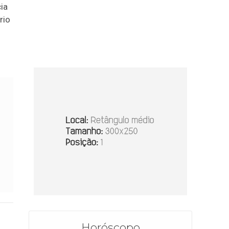
ia
rio
Horóscopo