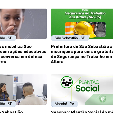
ião - SP
São Sebastião - SP
ás mobiliza São
Prefeitura de São Sebastião a
 com ações educativas
inscrições para curso gratuit
e conversa em defesa
de Segurança no Trabalho em
res
Altura
ião - SP
Marabá - PA
o Sebastião
Seaspac: Plantão Social do m