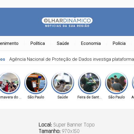
tenimento
Política
Saúde
Economia
Polícia
ma terça-feira
imavera do Leste
São Paulo
Saúde
Feira de Santana-BA
São Paulo
A