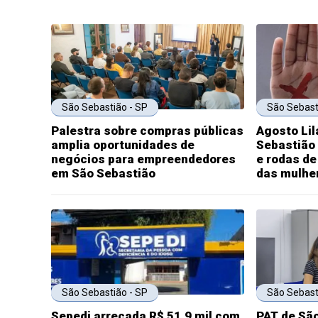
São Sebastião - SP
São Sebast
Palestra sobre compras públicas
Agosto Lil
amplia oportunidades de
Sebastião
negócios para empreendedores
e rodas d
em São Sebastião
das mulhe
São Sebastião - SP
São Sebast
Sepedi arrecada R$ 51,9 mil com
PAT de Sã