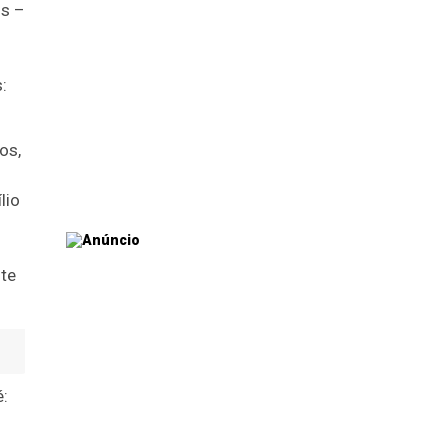
os –
:
os,
lio
ote
é: