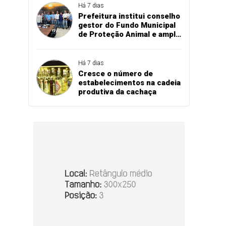
Há 7 dias
Prefeitura institui conselho
gestor do Fundo Municipal
de Proteção Animal e amplia
estrutura para políticas da
causa animal
Há 7 dias
Cresce o número de
estabelecimentos na cadeia
produtiva da cachaça