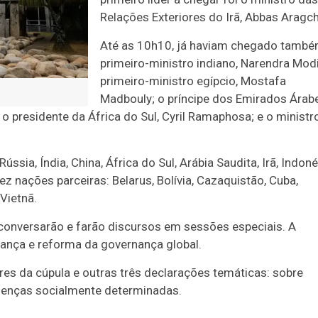
Relações Exteriores do Irã, Abbas Aragch
Até as 10h10, já haviam chegado també
primeiro-ministro indiano, Narendra Modi
primeiro-ministro egípcio, Mostafa
Madbouly; o príncipe dos Emirados Árab
 presidente da África do Sul, Cyril Ramaphosa; e o ministr
sia, Índia, China, África do Sul, Arábia Saudita, Irã, Indoné
ez nações parceiras: Belarus, Bolívia, Cazaquistão, Cuba,
 Vietnã.
 conversarão e farão discursos em sessões especiais. A
urança e reforma da governança global.
res da cúpula e outras três declarações temáticas: sobre
e doenças socialmente determinadas.