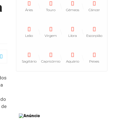
a
Áries
Touro
Gêmeos
Câncer
Leão
Virgem
Libra
Escorpião
Sagitário
Capricórnio
Aquário
Peixes
dos
 a
 do
 de