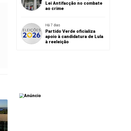
Lei Antifacção no combate
ao crime
Há 7 dias
Partido Verde oficializa
apoio à candidatura de Lula
à reeleição