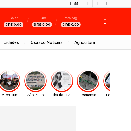
55
Dólar
Euro
Peso Arg.
R$ 0,00
R$ 0,00
R$ 0,00
Cidades
Osasco Noticias
Agricultura
ireitos Humanos
São Paulo
Ibatiba - ES
Economia
Economia