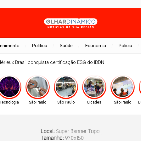
tenimento
Política
Saúde
Economia
Polícia
reto participa de implementações relativas à Reforma Tributária
Tecnologia
São Paulo
São Paulo
Cidades
São Paulo
D