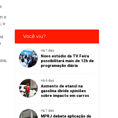
i.
m o
; o
Você viu?
es
o
Há 7 dias
Novo estúdio da TV Feira
sia,
possibilitará mais de 12h de
programação diária
Há 6 dias
Aumento de etanol na
gasolina divide opiniões
sobre impacto em carros
Há 7 dias
MPRJ debate aplicação da