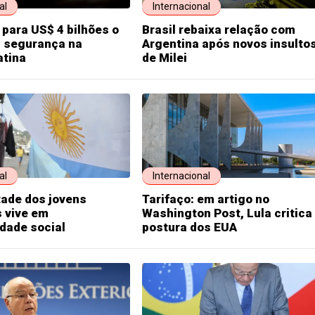
al
Internacional
 para US$ 4 bilhões o
Brasil rebaixa relação com
a segurança na
Argentina após novos insulto
atina
de Milei
al
Internacional
ade dos jovens
Tarifaço: em artigo no
 vive em
Washington Post, Lula critica
idade social
postura dos EUA