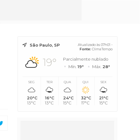
São Paulo, SP
Atualizado às 07h01 -
Fonte:
ClimaTempo
19°
Parcialmente nublado
Mín.
19°
Máx.
28°
SEG
TER
QUA
QUI
SEX
20°C
16°C
24°C
32°C
21°C
13°C
13°C
15°C
17°C
15°C