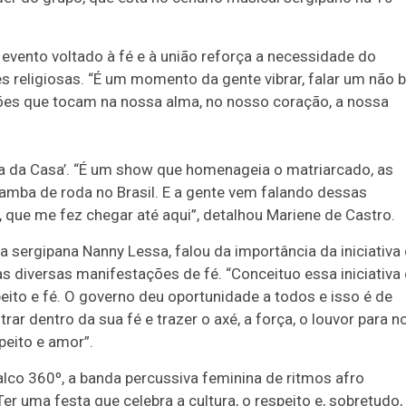
 evento voltado à fé e à união reforça a necessidade do
 religiosas. “É um momento da gente vibrar, falar um não
ações que tocam na nossa alma, no nosso coração, a nossa
na da Casa’. “É um show que homenageia o matriarcado, as
samba de roda no Brasil. E a gente vem falando dessas
 que me fez chegar até aqui”, detalhou Mariene de Castro.
a sergipana Nanny Lessa, falou da importância da iniciativa
s diversas manifestações de fé. “Conceituo essa iniciativa
peito e fé. O governo deu oportunidade a todos e isso é de
ar dentro da sua fé e trazer o axé, a força, o louvor para n
speito e amor”.
alco 360º, a banda percussiva feminina de ritmos afro
er uma festa que celebra a cultura, o respeito e, sobretudo,