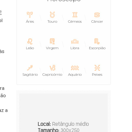
É
ol
Áries
Touro
Gêmeos
Câncer
Leão
Virgem
Libra
Escorpião
às
Sagitário
Capricórnio
Aquário
Peixes
ra
tão
az a