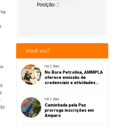
rta
o
Você viu?
ão
Há 2 dias
No Bora Petrolina, AMMPLA
oferece emissão de
credenciais e atividades
es
educativas para crianças
e
m
Há 2 dias
Caminhada pela Paz
odo
prorroga inscrições em
Amparo