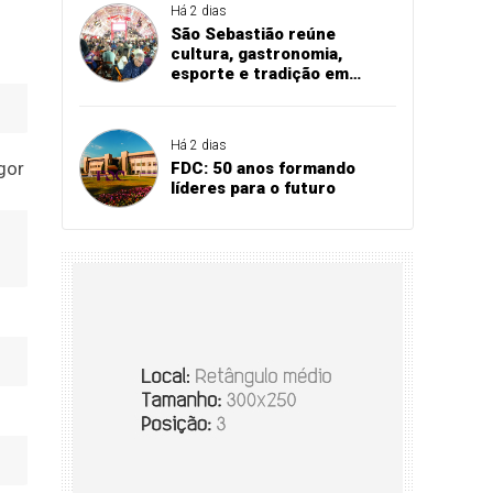
Há 2 dias
São Sebastião reúne
cultura, gastronomia,
esporte e tradição em
programação especial no
fim de semana
Há 2 dias
FDC: 50 anos formando
líderes para o futuro