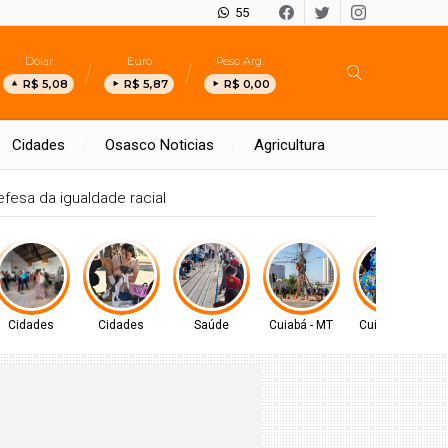
55
Dólar
Euro
Peso Arg.
R$ 5,08
R$ 5,87
R$ 0,00
Cidades
Osasco Noticias
Agricultura
rte em defesa da igualdade racial
Cidades
Cidades
Saúde
Cuiabá - MT
Cuiabá - MT