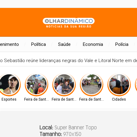
tenimento
Política
Saúde
Economia
Polícia
- SP
São Sebastião reúne lideranças negras do Vale e Litoral No
Esportes
Feira de Santana-BA
Feira de Santana-BA
Feira de Santana-BA
Cidades