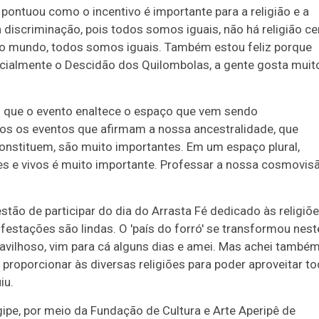
pontuou como o incentivo é importante para a religião e a
 discriminação, pois todos somos iguais, não há religião ce
odo mundo, todos somos iguais. Também estou feliz porque
specialmente o Descidão dos Quilombolas, a gente gosta muit
 que o evento enaltece o espaço que vem sendo
dos os eventos que afirmam a nossa ancestralidade, que
onstituem, são muito importantes. Em um espaço plural,
tes e vivos é muito importante. Professar a nossa cosmovis
stão de participar do dia do Arrasta Fé dedicado às religiõ
ifestações são lindas. O 'país do forró' se transformou nest
ravilhoso, vim para cá alguns dias e amei. Mas achei també
proporcionar às diversas religiões para poder aproveitar t
iu.
ipe, por meio da Fundação de Cultura e Arte Aperipê de