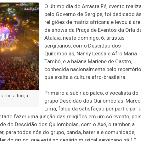
O último dia do Arrasta Fé, evento realiz
pelo Governo de Sergipe, foi dedicado à
religiões de matriz africana e levou à ar
de shows da Praça de Eventos da Orla d
Atalaia, neste domingo, 6, artistas
sergipanos, como Descidão dos
Quilombolas, Nanny Lessa e Afro Maria
Tambô, e a baiana Mariene de Castro,
conhecida nacionalmente pelo repertóri
que exalta a cultura afro-brasileira.
Primeiro a subir ao palco, o vocalista do
strou a força
grupo Descidão dos Quilombolas, Marco
Lima, falou da satisfação por participar 
 Estado fazer uma junção das religiões em um só evento, poi
ade do Descidão dos Quilombolas, com o Axé, o tambor, a
r, para todos nós do grupo, banda, bateria e comunidade,
íder do grupo, que está no cenário musical sergipano há 10