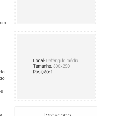
 bem
 do
 do
os
Horóscopo
 a