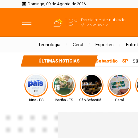
Domingo, 09 de Agosto de 2026
19°
Parcialmente nublado
São Paulo, SP
Tecnologia
Geral
Esportes
Entre
São Sebastião 
ÚLTIMAS NOTÍCIAS
Iúna - ES
Ibatiba - ES
São Sebastião - SP
Geral