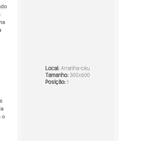
ado
s
ena
a
o
s
da
s o