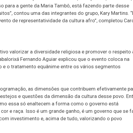
oso para a gente da Maria Tambô, está fazendo parte desse
itos”, contou uma das integrantes do grupo, Kary Martins. “
vento de representatividade da cultura afro”, completou Car
ivo valorizar a diversidade religiosa e promover o respeito 
abalorixá Fernando Aguiar explicou que o evento coloca na
ão e o tratamento equânime entre os vários segmentos
programação, as dimensões que contribuem efetivamente pa
festejos e questões da dimensão da cultura desse povo. En
 como essa só enaltecem a forma como o governo está
 cor e raça. Isso é um grande ganho, é um governo que se f
, com investimento e, acima de tudo, valorizando o povo