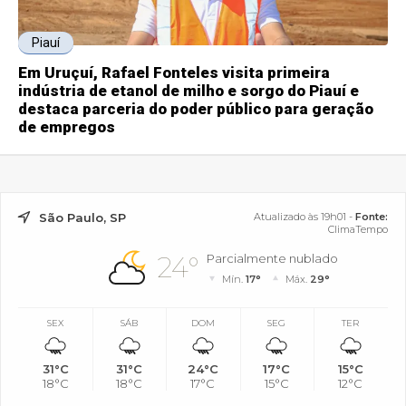
Piauí
Em Uruçuí, Rafael Fonteles visita primeira
indústria de etanol de milho e sorgo do Piauí e
destaca parceria do poder público para geração
de empregos
São Paulo, SP
Atualizado às 19h01 -
Fonte:
ClimaTempo
24°
Parcialmente nublado
Mín.
17°
Máx.
29°
SEX
SÁB
DOM
SEG
TER
31°C
31°C
24°C
17°C
15°C
18°C
18°C
17°C
15°C
12°C