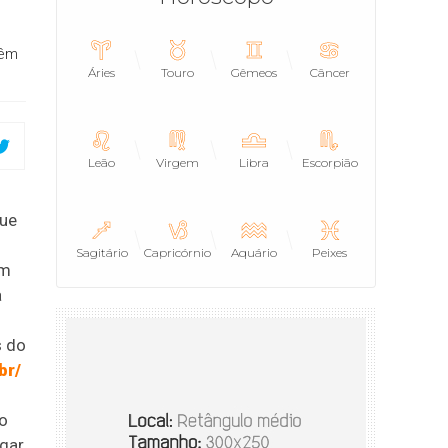
têm
Áries
Touro
Gêmeos
Câncer
Leão
Virgem
Libra
Escorpião
que
Sagitário
Capricórnio
Aquário
Peixes
êm
a
s do
br/
 o
gar,