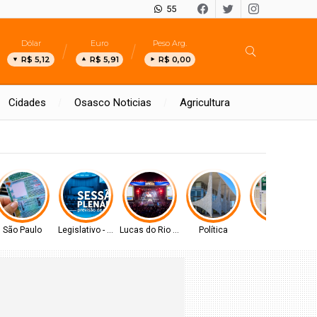
55
Dólar
Euro
Peso Arg.
R$ 5,12
R$ 5,91
R$ 0,00
Cidades
Osasco Noticias
Agricultura
gitais para apoiar estudos na escola e em casa
São Paulo
Legislativo - MS
Lucas do Rio Verde
Política
Geral