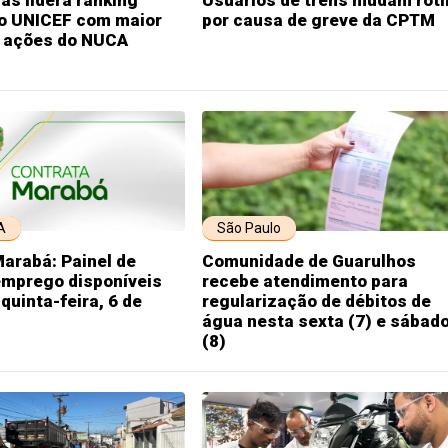
do UNICEF com maior
por causa de greve da CPTM
 ações do NUCA
A
São Paulo
arabá: Painel de
Comunidade de Guarulhos
emprego disponíveis
recebe atendimento para
quinta-feira, 6 de
regularização de débitos de
água nesta sexta (7) e sábad
(8)