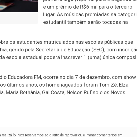
e um prêmio de R$6 mil para o terceiro
lugar. As músicas premiadas na categor
estudantil também serão tocadas na
obra os estudantes matriculados nas escolas públicas que
ia, gerido pela Secretaria de Educação (SEC), com inscriçã
 Cada escola estadual poderá inscrever 1 (uma) única compos
ádio Educadora FM, ocorre no dia 7 de dezembro, com show
 Nos últimos anos, os homenageados foram Tom Zé, Elza
ia, Maria Bethânia, Gal Costa, Nelson Rufino e os Novos
realizá-lo. Nos reservamos ao direito de reprovar ou eliminar comentários em