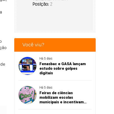
ia
o
Você viu?
ição
Há 5 dias
 de
Fenasbac e GASA lançam
estudo sobre golpes
digitais
Há 5 dias
Feiras de ciências
mobilizam escolas
municipais e incentivam
aprendizado na prática