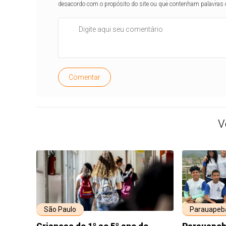
desacordo com o propósito do site ou que contenham palavras 
Comentar
V
São Paulo
Parauapeba
Crianças do 1º ao 5º ano do
Parauapeba