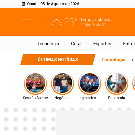
Quarta, 05 de Agosto de 2026
25°
Tempo nublado
São Paulo, SP
Tecnologia
Geral
Esportes
Entre
São Paulo
Crianças 
ÚLTIMAS NOTÍCIAS
Sessão Solene
Negócios
Legislativo - MS
Economia