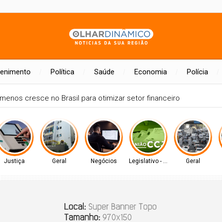
tenimento
Política
Saúde
Economia
Polícia
do 1º ao 5º ano do Ensino Fundamental contam com plataformas di
Justiça
Geral
Negócios
Legislativo - MS
Geral