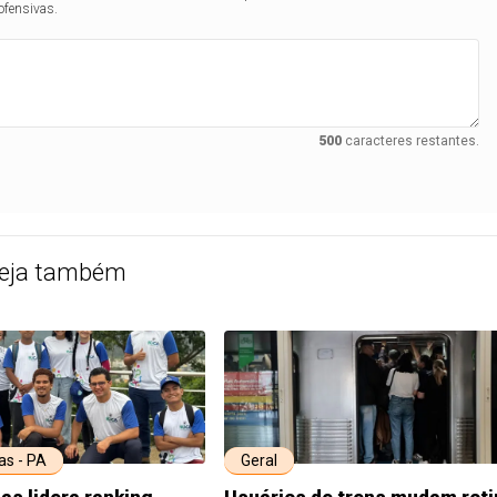
ofensivas.
500
caracteres restantes.
eja também
s - PA
Geral
s lidera ranking
Usuários de trens mudam roti