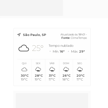
São Paulo, SP
Atualizado às 18h01 -
Fonte:
ClimaTempo
25°
Tempo nublado
Mín.
16°
Máx.
29°
QUI
SEX
SÁB
DOM
SEG
30°C
28°C
31°C
26°C
20°C
19°C
19°C
17°C
18°C
17°C