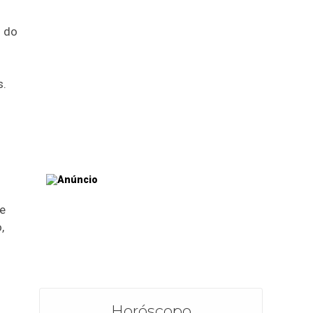
 do
s.
e
,
Horóscopo