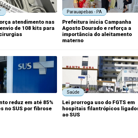
T
Parauapebas - PA
força atendimento nas
Prefeitura inicia Campanha
nvio de 108 kits para
Agosto Dourado e reforça a
cirurgias
importância do aleitamento
materno
Saúde
to reduz em até 85%
Lei prorroga uso do FGTS em
s no SUS por fibrose
hospitais filantrópicos ligado
ao SUS