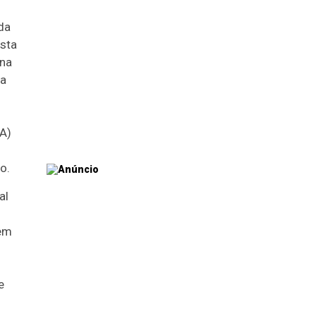
da
esta
ana
 a
A)
o.
al
 em
e