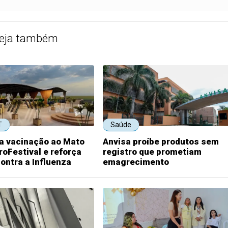
eja também
T
Saúde
va vacinação ao Mato
Anvisa proíbe produtos sem
oFestival e reforça
registro que prometiam
ontra a Influenza
emagrecimento