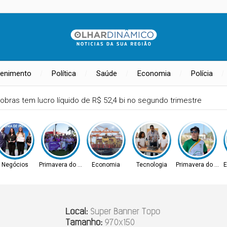
tenimento
Política
Saúde
Economia
Polícia
 amplia participação nos pagamentos em bares e restaurantes
Negócios
Primavera do Leste
Economia
Tecnologia
Primavera do Lest
E