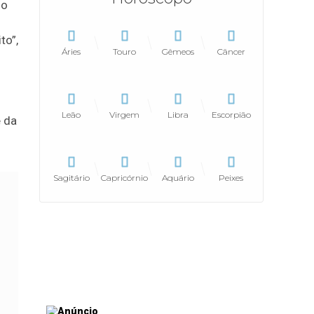
do
to”,
Áries
Touro
Gêmeos
Câncer
u.
Leão
Virgem
Libra
Escorpião
e da
Sagitário
Capricórnio
Aquário
Peixes