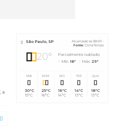
São Paulo, SP
Atualizado às 06h01 -
Fonte:
ClimaTempo
20°
Parcialmente nublado
Mín.
18°
Máx.
29°
SÁB
DOM
SEG
TER
QUA
30°C
25°C
16°C
14°C
18°C
, a
15°C
16°C
14°C
13°C
13°C