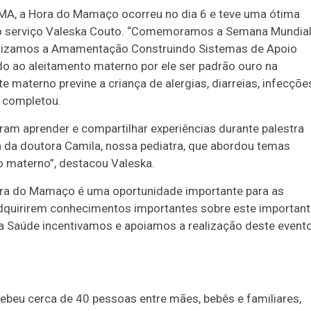
MA, a Hora do Mamaço ocorreu no dia 6 e teve uma ótima
 serviço Valeska Couto. “Comemoramos a Semana Mundial
orizamos a Amamentação Construindo Sistemas de Apoio
o ao aleitamento materno por ele ser padrão ouro na
te materno previne a criança de alergias, diarreias, infecçõe
a completou.
m aprender e compartilhar experiências durante palestra
 da doutora Camila, nossa pediatra, que abordou temas
o materno”, destacou Valeska.
 Hora do Mamaço é uma oportunidade importante para as
dquirirem conhecimentos importantes sobre este important
 da Saúde incentivamos e apoiamos a realização deste evento
ebeu cerca de 40 pessoas entre mães, bebês e familiares,