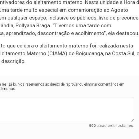
entivadores do aleitamento materno. Nesta unidade a Hora 
oi uma tarde muito especial em comemoração ao Agosto
ualquer espaço, inclusive os públicos, livre de preconcei
ândia, Pollyana Braga. “Tivemos uma tarde com
a, aprendizado, descontração e acolhimento”, ela destaco
o que celebra o aleitamento materno foi realizada nesta
leitamento Materno (CIAMA) de Boiçucanga, na Costa Sul, 
m da descrição.
realizá-lo. Nos reservamos ao direito de reprovar ou eliminar comentários em
ofensivas.
500
caracteres restantes.