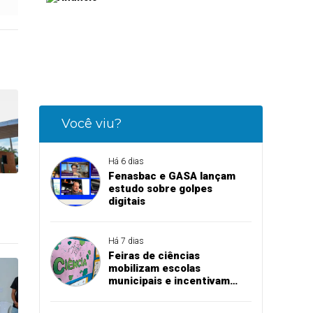
Você viu?
Há 6 dias
Fenasbac e GASA lançam
estudo sobre golpes
digitais
Há 7 dias
Feiras de ciências
mobilizam escolas
municipais e incentivam
aprendizado na prática