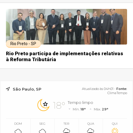
Rio Preto - SP
Rio Preto participa de implementações relativas
à Reforma Tributária
São Paulo, SP
Atualizado às 04h01 -
Fonte:
ClimaTempo
18°
Tempo limpo
Mín.
18°
Máx.
29°
DOM
SEG
TER
QUA
QUI