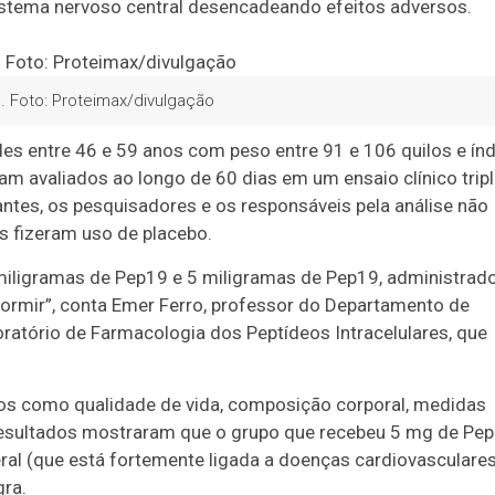
istema nervoso central desencadeando efeitos adversos.
. Foto: Proteimax/divulgação
des entre 46 e 59 anos com peso entre 91 e 106 quilos e índ
m avaliados ao longo de 60 dias em um ensaio clínico tripl
pantes, os pesquisadores e os responsáveis pela análise não
s fizeram uso de placebo.
 miligramas de Pep19 e 5 miligramas de Pep19, administrad
ormir”, conta Emer Ferro, professor do Departamento de
ratório de Farmacologia dos Peptídeos Intracelulares, que
ros como qualidade de vida, composição corporal, medidas
resultados mostraram que o grupo que recebeu 5 mg de Pe
al (que está fortemente ligada a doenças cardiovasculares
gra.