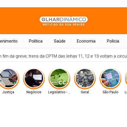
tenimento
Política
Saúde
Economia
Polícia
na-BA
Feira de Santana alcança maior Ideb de sua história e su
Justiça
Negócios
Legislativo - MS
Geral
São Paulo
L