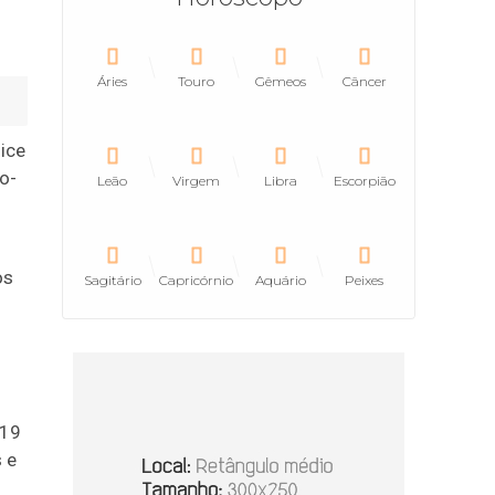
Áries
Touro
Gêmeos
Câncer
ice
o-
Leão
Virgem
Libra
Escorpião
os
Sagitário
Capricórnio
Aquário
Peixes
p19
 e