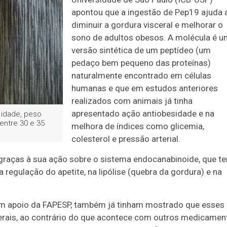
apontou que a ingestão de Pep19 ajuda 
diminuir a gordura visceral e melhorar o
sono de adultos obesos. A molécula é 
versão sintética de um peptídeo (um
pedaço bem pequeno das proteínas)
naturalmente encontrado em células
humanas e que em estudos anteriores
realizados com animais já tinha
apresentado ação antiobesidade e na
 idade, peso
entre 30 e 35
melhora de índices como glicemia,
colesterol e pressão arterial.
graças à sua ação sobre o sistema endocanabinoide, que t
regulação do apetite, na lipólise (quebra da gordura) e na
m apoio da FAPESP, também já tinham mostrado que esses
erais, ao contrário do que acontece com outros medicamen