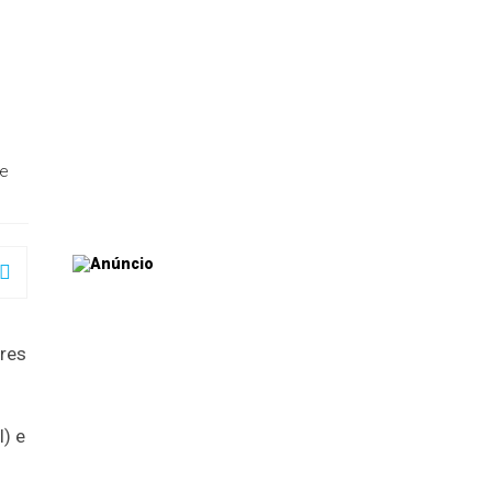
de
ores
) e