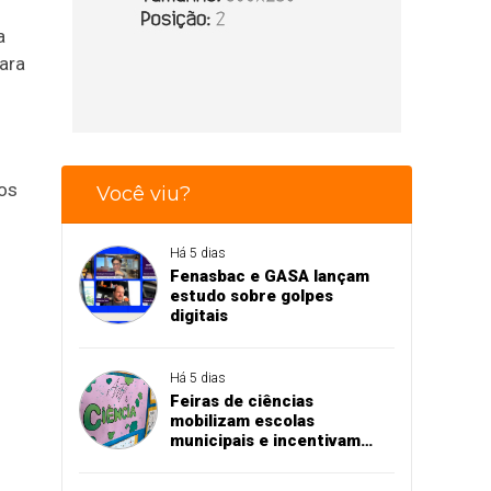
a
ara
os
Você viu?
Há 5 dias
Fenasbac e GASA lançam
estudo sobre golpes
digitais
Há 5 dias
Feiras de ciências
mobilizam escolas
municipais e incentivam
aprendizado na prática