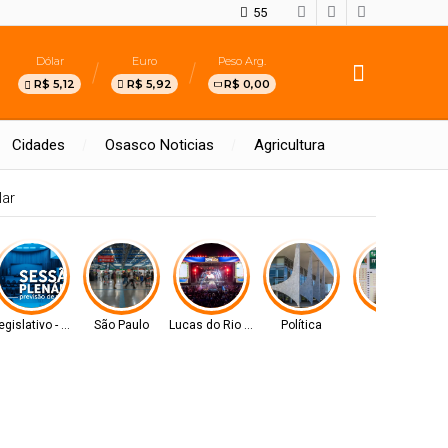
55
Dólar
Euro
Peso Arg.
R$ 5,12
R$ 5,92
R$ 0,00
Cidades
Osasco Noticias
Agricultura
pera meta estabelecida pelo MEC
egislativo - MS
São Paulo
Lucas do Rio Verde
Política
Geral