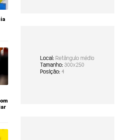
ia
com
iar