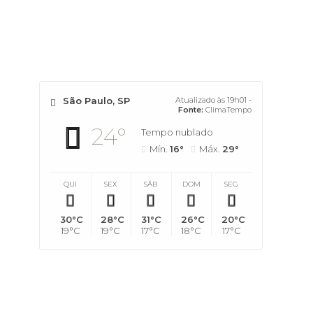
São Paulo, SP
Atualizado às 19h01 -
Fonte:
ClimaTempo
24°
Tempo nublado
Mín.
16°
Máx.
29°
QUI
SEX
SÁB
DOM
SEG
30°C
28°C
31°C
26°C
20°C
19°C
19°C
17°C
18°C
17°C