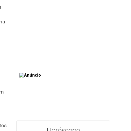
a
uma
em
tos
Horóscopo