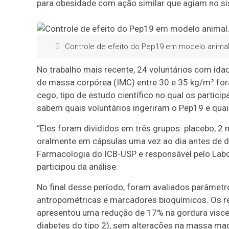
para obesidade com ação similar que agiam no s
Controle de efeito do Pep19 em modelo animal
No trabalho mais recente, 24 voluntários com ida
de massa corpórea (IMC) entre 30 e 35 kg/m² fora
cego, tipo de estudo científico no qual os partici
sabem quais voluntários ingeriram o Pep19 e quai
“Eles foram divididos em três grupos: placebo, 2
oralmente em cápsulas uma vez ao dia antes de d
Farmacologia do ICB-USP e responsável pelo Labo
participou da análise.
No final desse período, foram avaliados parâmet
antropométricas e marcadores bioquímicos. Os 
apresentou uma redução de 17% na gordura viscer
diabetes do tipo 2), sem alterações na massa ma