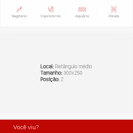
Sagitário
Capricórnio
Aquário
Peixes
Você viu?