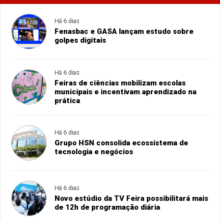
Há 6 dias
Fenasbac e GASA lançam estudo sobre
golpes digitais
Há 6 dias
Feiras de ciências mobilizam escolas
municipais e incentivam aprendizado na
prática
Há 6 dias
Grupo HSN consolida ecossistema de
tecnologia e negócios
Há 6 dias
Novo estúdio da TV Feira possibilitará mais
de 12h de programação diária