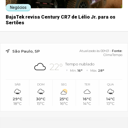
Negócios
BajaTek revisa Century CR7 de Lélio Jr. para os
Sertões
São Paulo, SP
Atualizado às 00h01 -
Fonte:
ClimaTempo
22°
Tempo nublado
Mín.
16°
Máx.
28°
SÁB
DOM
SEG
TER
QUA
29°C
30°C
25°C
16°C
14°C
18°C
15°C
16°C
14°C
13°C