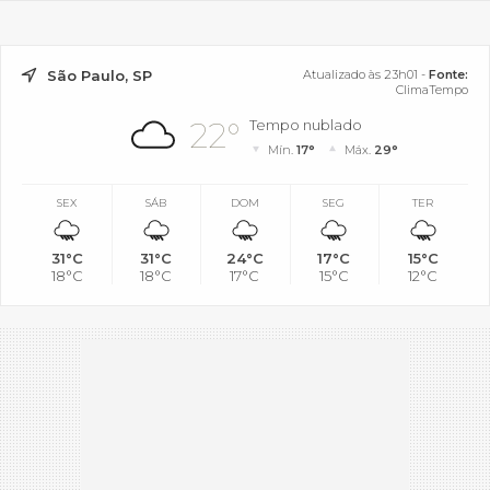
São Paulo, SP
Atualizado às 23h01 -
Fonte:
ClimaTempo
22°
Tempo nublado
Mín.
17°
Máx.
29°
SEX
SÁB
DOM
SEG
TER
31°C
31°C
24°C
17°C
15°C
18°C
18°C
17°C
15°C
12°C