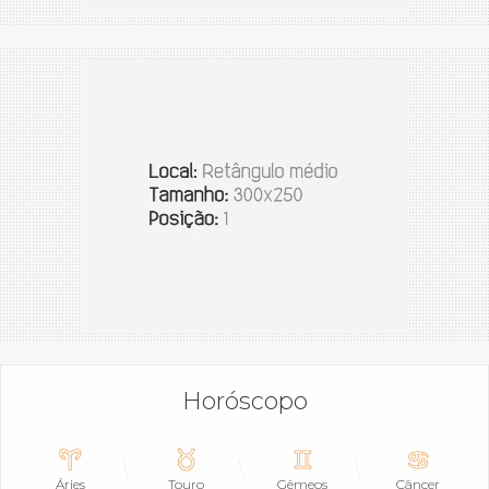
Horóscopo
Áries
Touro
Gêmeos
Câncer