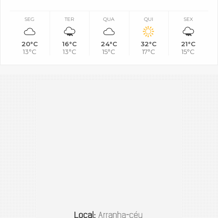
SEG
TER
QUA
QUI
SEX
20°C
16°C
24°C
32°C
21°C
13°C
13°C
15°C
17°C
15°C