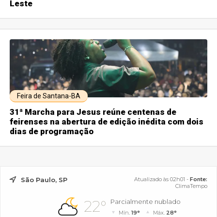
Leste
Feira de Santana-BA
31ª Marcha para Jesus reúne centenas de
feirenses na abertura de edição inédita com dois
dias de programação
São Paulo, SP
Atualizado às 02h01 -
Fonte:
ClimaTempo
22°
Parcialmente nublado
Mín.
19°
Máx.
28°