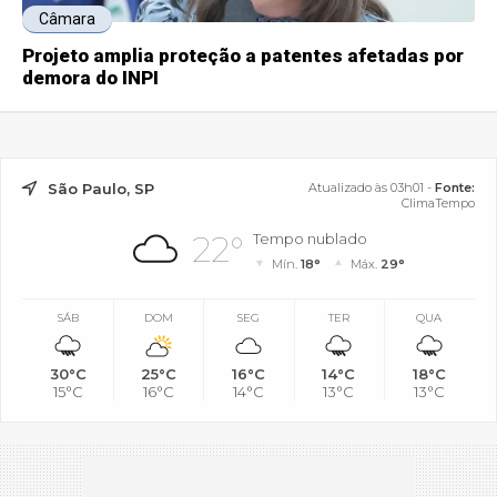
Câmara
Projeto amplia proteção a patentes afetadas por
demora do INPI
São Paulo, SP
Atualizado às 03h01 -
Fonte:
ClimaTempo
22°
Tempo nublado
Mín.
18°
Máx.
29°
SÁB
DOM
SEG
TER
QUA
30°C
25°C
16°C
14°C
18°C
15°C
16°C
14°C
13°C
13°C