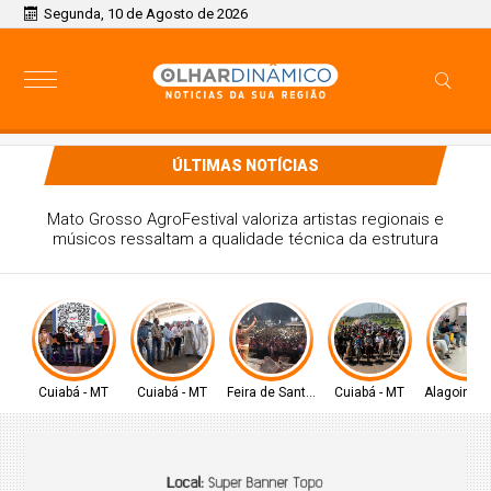
Segunda, 10 de Agosto de 2026
ÚLTIMAS NOTÍCIAS
Missa campal reúne caminhoneiros e marca momento de
fé no Mato Grosso AgroFestival
Cuiabá - MT
Cuiabá - MT
Feira de Santana-BA
Cuiabá - MT
Alagoinhas