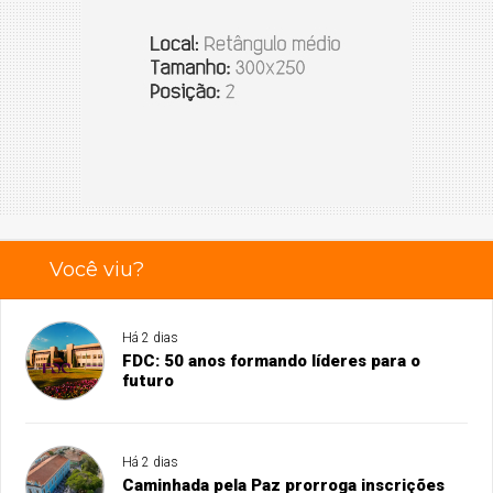
Você viu?
Há 2 dias
FDC: 50 anos formando líderes para o
futuro
Há 2 dias
Caminhada pela Paz prorroga inscrições