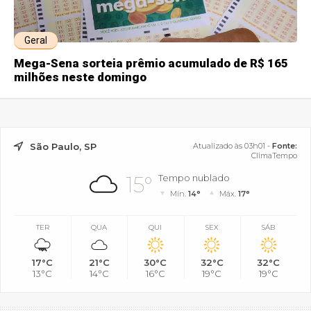
Geral
Mega-Sena sorteia prêmio acumulado de R$ 165
milhões neste domingo
São Paulo, SP
Atualizado às 03h01 -
Fonte:
ClimaTempo
15°
Tempo nublado
Mín.
14°
Máx.
17°
TER
QUA
QUI
SEX
SÁB
17°C
21°C
30°C
32°C
32°C
13°C
14°C
16°C
19°C
19°C