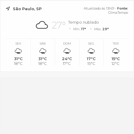
São Paulo, SP
Atualizado às 13h01 -
Fonte:
ClimaTempo
27°
Tempo nublado
Mín.
17°
Máx.
29°
SEX
SÁB
DOM
SEG
TER
31°C
31°C
24°C
17°C
15°C
18°C
18°C
17°C
15°C
12°C