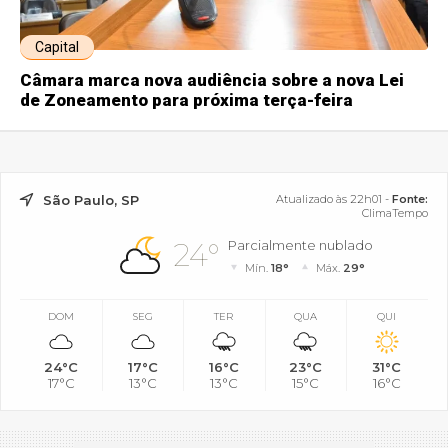
Capital
Câmara marca nova audiência sobre a nova Lei
de Zoneamento para próxima terça-feira
São Paulo, SP
Atualizado às 22h01 -
Fonte:
ClimaTempo
24°
Parcialmente nublado
Mín.
18°
Máx.
29°
DOM
SEG
TER
QUA
QUI
24°C
17°C
16°C
23°C
31°C
17°C
13°C
13°C
15°C
16°C