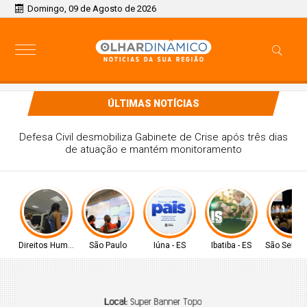
Domingo, 09 de Agosto de 2026
ÚLTIMAS NOTÍCIAS
Defesa Civil desmobiliza Gabinete de Crise após três dias
de atuação e mantém monitoramento
Direitos Humanos
São Paulo
Iúna - ES
Ibatiba - ES
São Sebast