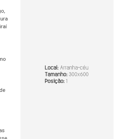
go,
tura
raí
 no
ade
as
esse