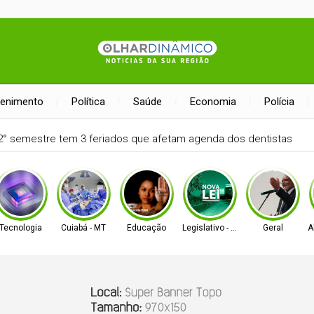
tenimento
Política
Saúde
Economia
Polícia
feira de artesanato neste domingo
Tecnologia
Cuiabá - MT
Educação
Legislativo - MS
Geral
A