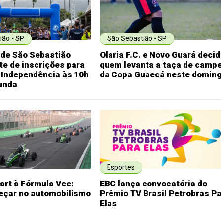
ião - SP
São Sebastião - SP
 de São Sebastião
Olaria F.C. e Novo Guará deci
ote de inscrições para
quem levanta a taça de camp
 Independência às 10h
da Copa Guaecá neste domin
unda
Esportes
kart à Fórmula Vee:
EBC lança convocatória do
çar no automobilismo
Prêmio TV Brasil Petrobras P
Elas