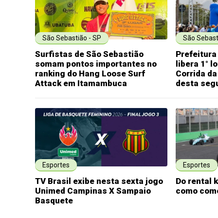
São Sebastião - SP
São Sebast
Surfistas de São Sebastião
Prefeitura
somam pontos importantes no
libera 1° l
ranking do Hang Loose Surf
Corrida da
Attack em Itamambuca
desta seg
Esportes
Esportes
TV Brasil exibe nesta sexta jogo
Do rental 
Unimed Campinas X Sampaio
como come
Basquete