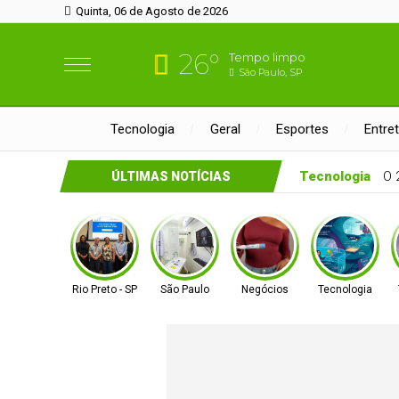
Quinta, 06 de Agosto de 2026
26°
Tempo limpo
São Paulo, SP
Tecnologia
Geral
Esportes
Entre
rde
Arte, Cultura, Sabores e Encontros: Museu Histórico recebe 
ÚLTIMAS NOTÍCIAS
Rio Preto - SP
São Paulo
Negócios
Tecnologia