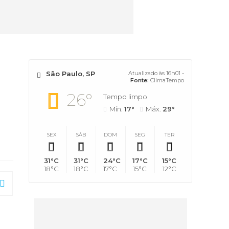
São Paulo, SP
Atualizado às 16h01 -
Fonte:
ClimaTempo
26°
Tempo limpo
Mín.
17°
Máx.
29°
SEX
SÁB
DOM
SEG
TER
31°C
31°C
24°C
17°C
15°C
18°C
18°C
17°C
15°C
12°C