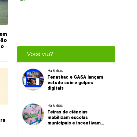
dem
eão
go
Você viu?
Há 6 dias
Fenasbac e GASA lançam
estudo sobre golpes
digitais
Há 6 dias
Feiras de ciências
mobilizam escolas
ara
municipais e incentivam
aprendizado na prática