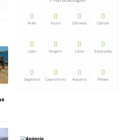
Áries
Touro
Gêmeos
Câncer
Leão
Virgem
Libra
Escorpião
Sagitário
Capricórnio
Aquário
Peixes
as