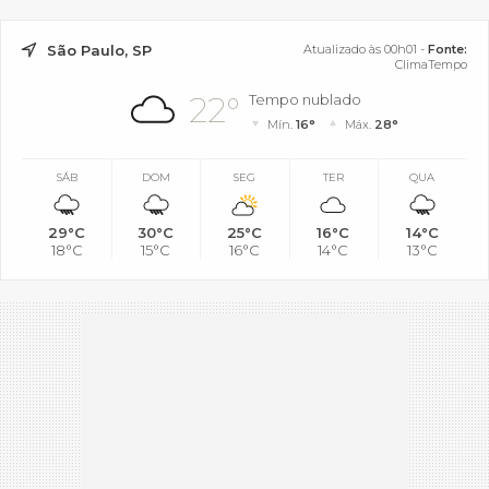
São Paulo, SP
Atualizado às 00h01 -
Fonte:
ClimaTempo
22°
Tempo nublado
Mín.
16°
Máx.
28°
SÁB
DOM
SEG
TER
QUA
29°C
30°C
25°C
16°C
14°C
18°C
15°C
16°C
14°C
13°C