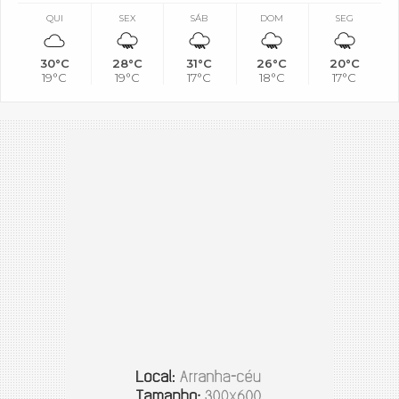
QUI
SEX
SÁB
DOM
SEG
30°C
28°C
31°C
26°C
20°C
19°C
19°C
17°C
18°C
17°C