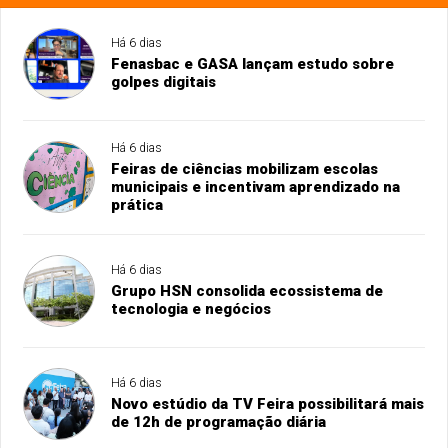
Há 6 dias
Fenasbac e GASA lançam estudo sobre
golpes digitais
Há 6 dias
Feiras de ciências mobilizam escolas
municipais e incentivam aprendizado na
prática
Há 6 dias
Grupo HSN consolida ecossistema de
tecnologia e negócios
Há 6 dias
Novo estúdio da TV Feira possibilitará mais
de 12h de programação diária