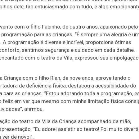
 olhos dele, tão entusiasmado com tudo, é algo emocionante
vento com o filho Fabinho, de quatro anos, apaixonado pelo
a programação para as crianças. “É sempre uma alegria e u
a. A programação é diversa e incrível, proporciona ótimas
conforto, sentimos segurança e cuidado em cada detalhe.
 encantado com o teatro da Vila, expressou sua empolgação
 Criança com o filho Rian, de nove anos, aproveitando o
rtadora de deficiência física, destacou a acessibilidade do
a para as crianças. “Estou adorando toda a programação, e
co feliz em ver que mesmo com minha limitação física cons
ividades”, afirmou.
mação do teatro da Vila da Criança acompanhado da mãe,
resentação. “Eu adorei assistir ao teatro! Foi muito diverti
 ver de novo!”.