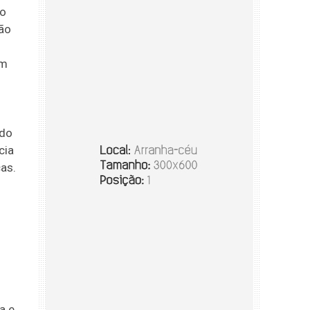
lo
ão
em
 do
cia
as.
a e