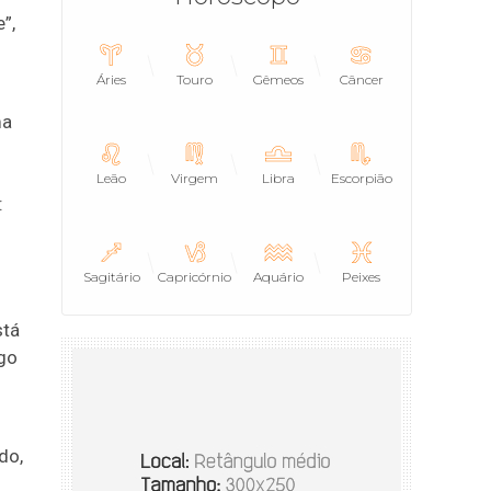
”,
Áries
Touro
Gêmeos
Câncer
ma
Leão
Virgem
Libra
Escorpião
:
Sagitário
Capricórnio
Aquário
Peixes
stá
igo
do,