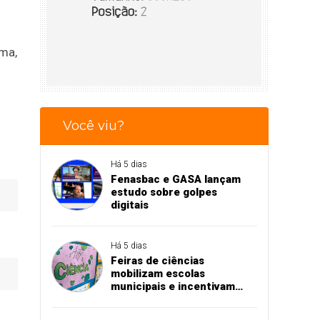
ma,
Você viu?
Há 5 dias
Fenasbac e GASA lançam
estudo sobre golpes
digitais
Há 5 dias
Feiras de ciências
mobilizam escolas
municipais e incentivam
aprendizado na prática