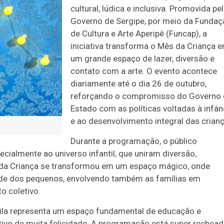
cultural, lúdica e inclusiva. Promovida pe
Governo de Sergipe, por meio da Fundaç
de Cultura e Arte Aperipê (Funcap), a
iniciativa transforma o Mês da Criança 
um grande espaço de lazer, diversão e
contato com a arte. O evento acontece
diariamente até o dia 26 de outubro,
reforçando o compromisso do Governo
Estado com as políticas voltadas à infân
e ao desenvolvimento integral das crianç
Durante a programação, o público
ialmente ao universo infantil, que uniram diversão,
la da Criança se transformou em um espaço mágico, onde
idade dos pequenos, envolvendo também as famílias em
o coletivo.
a Vila representa um espaço fundamental de educação e
tivo de muita felicidade. A programação está super rechead