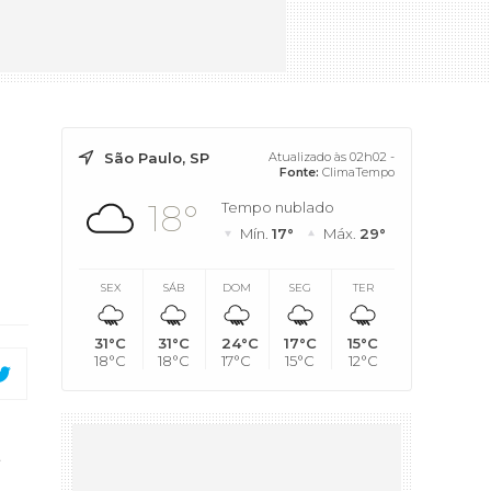
São Paulo, SP
Atualizado às 02h02 -
Fonte:
ClimaTempo
18°
Tempo nublado
Mín.
17°
Máx.
29°
SEX
SÁB
DOM
SEG
TER
31°C
31°C
24°C
17°C
15°C
18°C
18°C
17°C
15°C
12°C
a