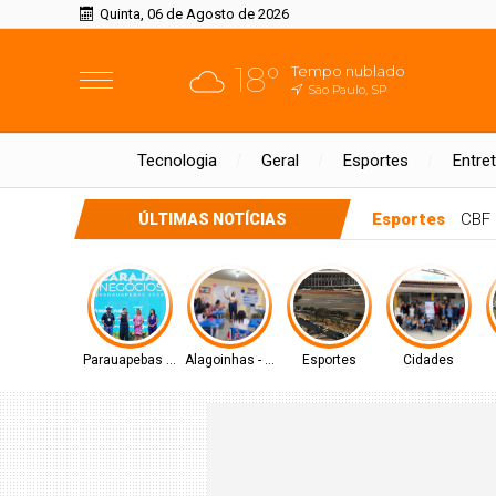
Quinta, 06 de Agosto de 2026
18°
Tempo nublado
São Paulo, SP
Tecnologia
Geral
Esportes
Entre
Esportes
CBF 
ÚLTIMAS NOTÍCIAS
Parauapebas - PA
Alagoinhas - BA
Esportes
Cidades