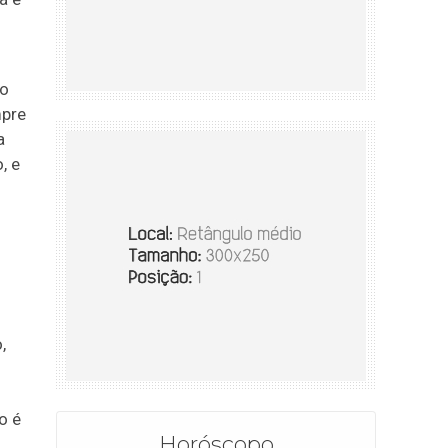
ão
mpre
a
, e
,
o é
Horóscopo