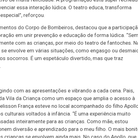
venciar essa interação lúdica. O teatro educa, transforma
especial”, reforçou.
namentos do Corpo de Bombeiros, destacou que a participaç
ação em unir prevenção e educação de forma lúdica. “Se
mente com as crianças, por meio do teatro de fantoches. N
 se envolve em várias situações, como engasgo ou desmaio
os socorros. É um espetáculo divertido, mas que traz
.
ragindo com as apresentações e vibrando a cada cena. Pais,
a da Vila da Criança como um espaço que amplia o acesso à
 Welisson França esteve no local acompanhado do filho Apollo
 culturais voltados à infância. “É uma experiência muito
nsadas inteiramente para as crianças. Como mãe, estou
em diversão e aprendizado para o meu filho. O mais bonit
 crianças se envolvem ainda mais. No caso do Apollo, que