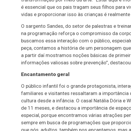
é essencial que os pais tragam seus filhos para vi
vidas e proporcionar isso às crianças é realmente 
O sargento Sandes, do setor de palestras e trei
na programação reforça o compromisso da corpor
buscamos essa interação com o público, especial
peça, contamos a história de um personagem que
a partir daí mostramos noções básicas de primeir
informações valiosas sobre prevenção”, destacou
Encantamento geral
O público infantil foi o grande protagonista, inte
familiares e visitantes ressaltaram a importânci
cultura desde a infância. O casal Natália Dória e
de 11 meses, e destacou a importância de espaços
especial, porque encontramos várias atrações pe
sempre em busca de programações que proporcion
que nós, adultos, também nos encantamos, mas as