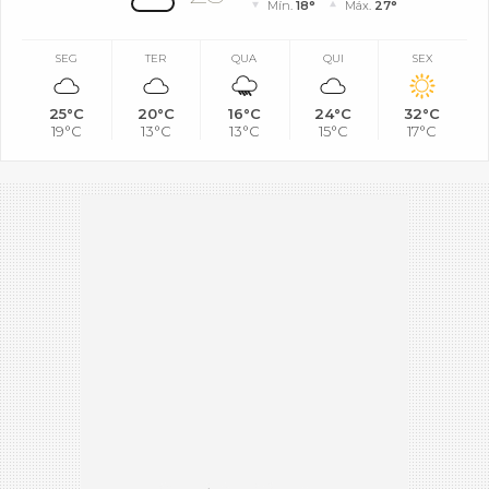
Mín.
18°
Máx.
27°
SEG
TER
QUA
QUI
SEX
25°C
20°C
16°C
24°C
32°C
19°C
13°C
13°C
15°C
17°C