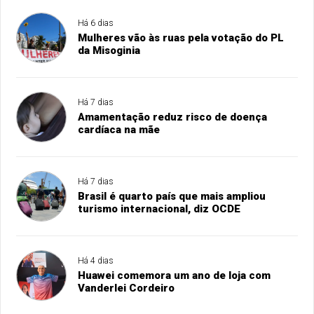
Há 6 dias
Mulheres vão às ruas pela votação do PL
da Misoginia
Há 7 dias
Amamentação reduz risco de doença
cardíaca na mãe
Há 7 dias
Brasil é quarto país que mais ampliou
turismo internacional, diz OCDE
Há 4 dias
Huawei comemora um ano de loja com
Vanderlei Cordeiro