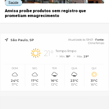
Saúde
Anvisa proíbe produtos sem registro que
prometiam emagrecimento
São Paulo, SP
Atualizado às 10h01 -
Fonte:
ClimaTempo
21°
Tempo limpo
Mín.
18°
Máx.
29°
DOM
SEG
TER
QUA
QUI
24°C
17°C
16°C
23°C
31°C
17°C
13°C
13°C
15°C
16°C