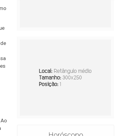
omo
ue
o
 de
ssa
tes
 Ao
a
Horóscopo