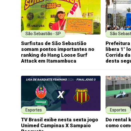
São Sebastião - SP
São Sebast
Surfistas de São Sebastião
Prefeitura
somam pontos importantes no
libera 1° l
ranking do Hang Loose Surf
Corrida da
Attack em Itamambuca
desta seg
Esportes
Esportes
TV Brasil exibe nesta sexta jogo
Do rental 
Unimed Campinas X Sampaio
como come