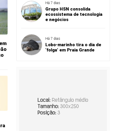
Há 7 dias
Grupo HSN consolida
ecossistema de tecnologia
e negócios
Há 7 dias
dem
Lobo-marinho tira o dia de
eão
‘folga’ em Praia Grande
go
ara