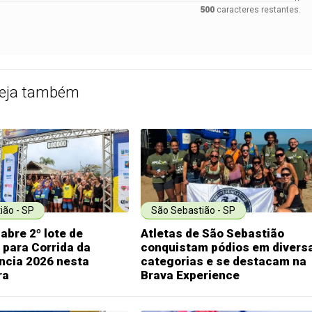
500
caracteres restantes.
eja também
ião - SP
São Sebastião - SP
 abre 2º lote de
Atletas de São Sebastião
 para Corrida da
conquistam pódios em divers
ncia 2026 nesta
categorias e se destacam na
ra
Brava Experience