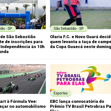
ião - SP
São Sebastião - SP
 de São Sebastião
Olaria F.C. e Novo Guará deci
ote de inscrições para
quem levanta a taça de camp
 Independência às 10h
da Copa Guaecá neste domin
unda
Esportes
kart à Fórmula Vee:
EBC lança convocatória do
çar no automobilismo
Prêmio TV Brasil Petrobras P