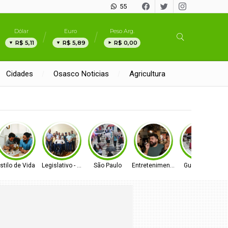
55
Dólar
Euro
Peso Arg.
R$ 5,11
R$ 5,89
R$ 0,00
Cidades
Osasco Noticias
Agricultura
e
stilo de Vida
Legislativo - MS
São Paulo
Entretenimento
Gurupi - TO