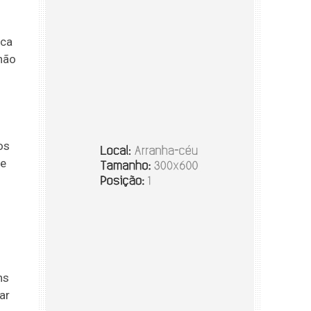
rca
não
os
 e
ns
ar