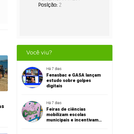
Você viu?
Há 7 dias
Fenasbac e GASA lançam
estudo sobre golpes
digitais
Há 7 dias
as
Feiras de ciências
mobilizam escolas
municipais e incentivam
aprendizado na prática