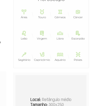
Áries
Touro
Gêmeos
Câncer
Leão
Virgem
Libra
Escorpião
e
Sagitário
Capricórnio
Aquário
Peixes