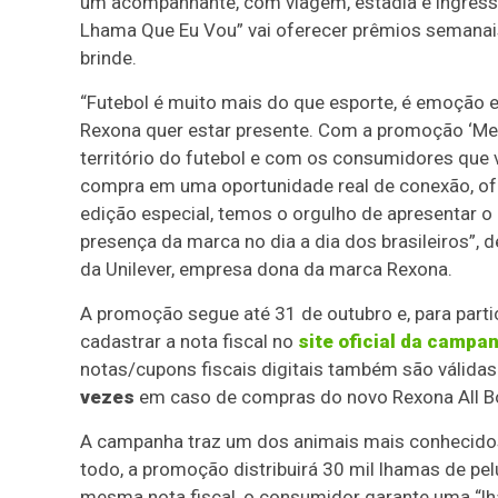
um acompanhante, com viagem, estadia e ingress
Lhama Que Eu Vou” vai oferecer prêmios semanais 
brinde.
“Futebol é muito mais do que esporte, é emoção 
Rexona quer estar presente. Com a promoção ‘Me
território do futebol e com os consumidores que 
compra em uma oportunidade real de conexão, ofe
edição especial, temos o orgulho de apresentar o
presença da marca no dia a dia dos brasileiros”,
da Unilever, empresa dona da marca Rexona.
A promoção segue até 31 de outubro e, para parti
cadastrar a nota fiscal no
site oficial da campa
notas/cupons fiscais digitais também são válid
vezes
em caso de compras do novo Rexona All B
A campanha traz um dos animais mais conhecidos 
todo, a promoção distribuirá 30 mil lhamas de p
mesma nota fiscal, o consumidor garante uma “lh