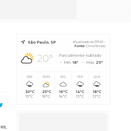
São Paulo, SP
Atualizado às 07h01 -
Fonte:
ClimaTempo
20°
Parcialmente nublado
Mín.
18°
Máx.
29°
SÁB
DOM
SEG
TER
QUA
30°C
25°C
16°C
14°C
18°C
15°C
16°C
14°C
13°C
13°C
es,