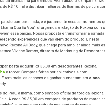
os da finalíssima para ambos. Além disso, a campanha “Me
de R$ 10 mil e distribuir milhares de lhamas de pelúcia c
e paixão compartilhada, e é justamente nesses momentos q
 Lhama Que Eu Vou’ reforçamos a relação de Rexona com 
vivem essa paixão. Nossa proposta é transformar a jornada
recendo experiências que vão além do produto. E nesta
 novo Rexona All Body, que chega para ampliar ainda mais e
 destaca Viviane Ramos, diretora de Marketing de Desodoran
cipar, basta adquirir R$ 35,00 em desodorantes Rexona,
nha
e torcer. Compras feitas por aplicativos e com
as. E tem mais: as chances de ganhar aumentam em
cinco
ody.
do Peru, a lhama, como símbolo oficial da torcida Rexona.
elúcia. A cada R$ 35,00 em compras de produtos da marca n
aminha”, que pode ser retirada nos pontos de venda