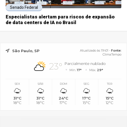
Senado Federal
Especialistas alertam para riscos de expansão
de data centers de IA no Brasil
São Paulo, SP
Atualizado às 11h01 -
Fonte:
ClimaTempo
23°
Parcialmente nublado
Mín.
17°
Máx.
29°
SEX
SÁB
DOM
SEG
TER
31°C
31°C
24°C
17°C
15°C
18°C
18°C
17°C
15°C
12°C