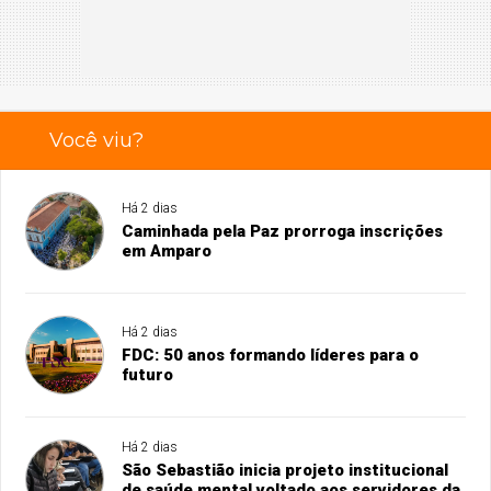
Você viu?
Há 2 dias
Caminhada pela Paz prorroga inscrições
em Amparo
Há 2 dias
FDC: 50 anos formando líderes para o
futuro
Há 2 dias
São Sebastião inicia projeto institucional
de saúde mental voltado aos servidores da