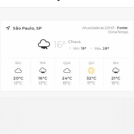
São Paulo, SP
Atualizado às 22h01 -
Fonte:
ClimaTempo
16°
Chuva
Mín.
19°
Máx.
28°
SEG
TER
QUA
QUI
SEX
20°C
16°C
24°C
32°C
21°C
13°C
13°C
15°C
17°C
15°C