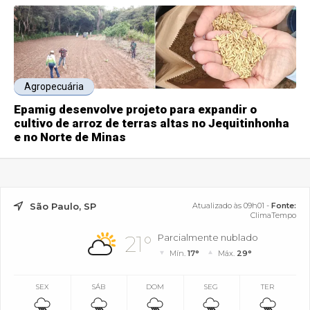
Agropecuária
Epamig desenvolve projeto para expandir o
cultivo de arroz de terras altas no Jequitinhonha
e no Norte de Minas
São Paulo, SP
Atualizado às 09h01 -
Fonte:
ClimaTempo
21°
Parcialmente nublado
Mín.
17°
Máx.
29°
SEX
SÁB
DOM
SEG
TER