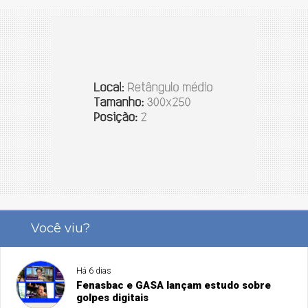
Você viu?
Há 6 dias
Fenasbac e GASA lançam estudo sobre
golpes digitais