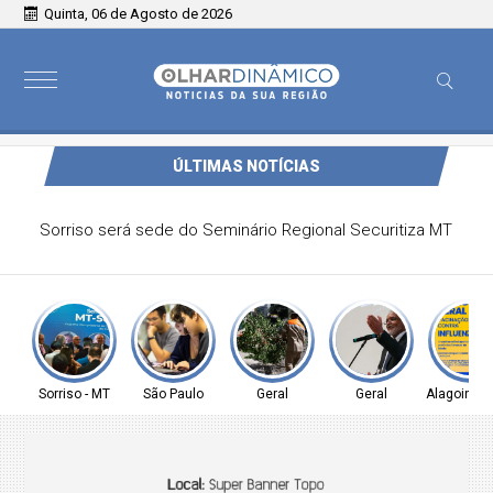
Quinta, 06 de Agosto de 2026
ÚLTIMAS NOTÍCIAS
Conheça as 12 plataformas digitais gratuitas utilizadas na
rede pública de SP para reforçar a aprendizagem
Sorriso - MT
São Paulo
Geral
Geral
Alagoinhas