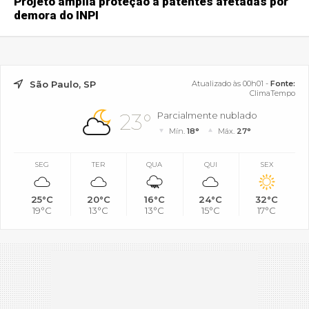
Projeto amplia proteção a patentes afetadas por
demora do INPI
São Paulo, SP
Atualizado às 00h01 -
Fonte:
ClimaTempo
23°
Parcialmente nublado
Mín.
18°
Máx.
27°
SEG
TER
QUA
QUI
SEX
25°C
20°C
16°C
24°C
32°C
19°C
13°C
13°C
15°C
17°C