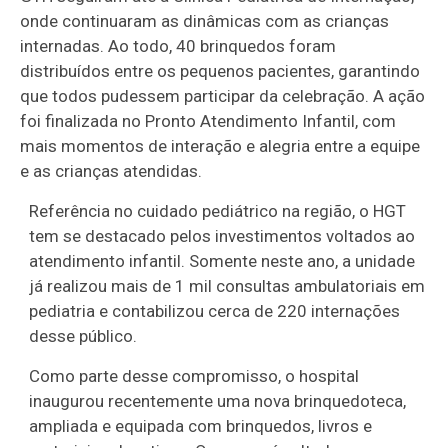
onde continuaram as dinâmicas com as crianças
internadas. Ao todo, 40 brinquedos foram
distribuídos entre os pequenos pacientes, garantindo
que todos pudessem participar da celebração. A ação
foi finalizada no Pronto Atendimento Infantil, com
mais momentos de interação e alegria entre a equipe
e as crianças atendidas.
Referência no cuidado pediátrico na região, o HGT
Rejane
tem se destacado pelos investimentos voltados ao
Amorim,
atendimento infantil. Somente neste ano, a unidade
que
já realizou mais de 1 mil consultas ambulatoriais em
acompanha
pediatria e contabilizou cerca de 220 internações
o
desse público.
tratamento
Como parte desse compromisso, o hospital
da filha
inaugurou recentemente uma nova brinquedoteca,
Cecília
ampliada e equipada com brinquedos, livros e
Amorim, de