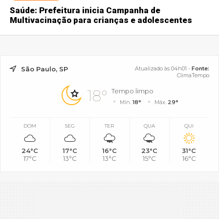
Saúde: Prefeitura inicia Campanha de
Multivacinação para crianças e adolescentes
São Paulo, SP
Atualizado às 04h01 -
Fonte:
ClimaTempo
18°
Tempo limpo
Mín.
18°
Máx.
29°
DOM
SEG
TER
QUA
QUI
24°C
17°C
16°C
23°C
31°C
17°C
13°C
13°C
15°C
16°C