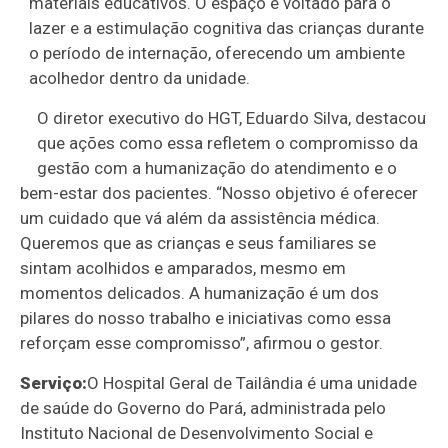
materiais educativos. O espaço é voltado para o
3 anos,
lazer e a estimulação cognitiva das crianças durante
ressaltou o
o período de internação, oferecendo um ambiente
impacto
acolhedor dentro da unidade.
positivo do
gesto
O diretor executivo do HGT, Eduardo Silva, destacou
que ações como essa refletem o compromisso da
gestão com a humanização do atendimento e o
bem-estar dos pacientes. “Nosso objetivo é oferecer
um cuidado que vá além da assistência médica.
Queremos que as crianças e seus familiares se
sintam acolhidos e amparados, mesmo em
momentos delicados. A humanização é um dos
pilares do nosso trabalho e iniciativas como essa
reforçam esse compromisso”, afirmou o gestor.
Serviço:
O Hospital Geral de Tailândia é uma unidade
de saúde do Governo do Pará, administrada pelo
Instituto Nacional de Desenvolvimento Social e