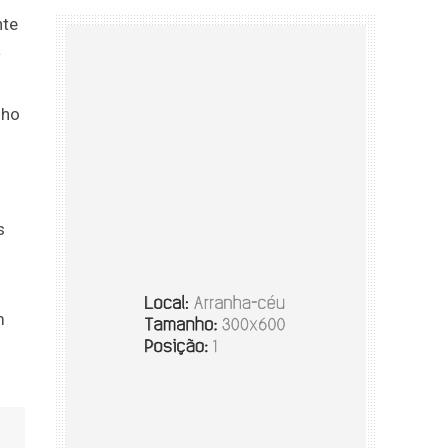
nte
a
lho
s
m