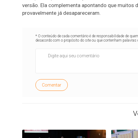
versão. Ela complementa apontando que muitos 
provavelmente já desapareceram.
* O conteúdo de cada comentário é de responsabilidade de quem 
desacordo com o propósito do site ou que contenham palavras 
Comentar
V