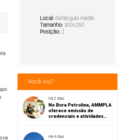
ela
Você viu?
rupo
s
Há 2 dias
No Bora Petrolina, AMMPLA
oferece emissão de
credenciais e atividades
educativas para crianças
nova
Há 6 dias