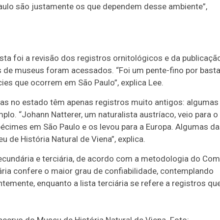
aulo são justamente os que dependem desse ambiente”,
a foi a revisão dos registros ornitológicos e da publicaçã
s de museus foram acessados. “Foi um pente-fino por bast
ies que ocorrem em São Paulo”, explica Lee.
as no estado têm apenas registros muito antigos: algumas
lo. “Johann Natterer, um naturalista austríaco, veio para o
spécimes em São Paulo e os levou para a Europa. Algumas d
de História Natural de Viena”, explica.
 secundária e terciária, de acordo com a metodologia do Com
mária confere o maior grau de confiabilidade, contemplando
emente, enquanto a lista terciária se refere a registros qu