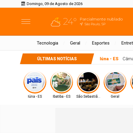
Domingo, 09 de Agosto de 2026
24°
Parcialmente nublado
São Paulo, SP
Tecnologia
Geral
Esportes
Entre
Ibatiba - ES
Câ
ÚLTIMAS NOTÍCIAS
Iúna - ES
Ibatiba - ES
São Sebastião - SP
Geral