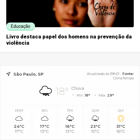
Educação
Livro destaca papel dos homens na prevenção da
violência
São Paulo, SP
Atualizado às 09h01 -
Fonte:
ClimaTempo
18°
Chuva
Mín.
18°
Máx.
29°
DOM
SEG
TER
QUA
QUI
24°C
17°C
16°C
23°C
31°C
17°C
13°C
13°C
15°C
16°C