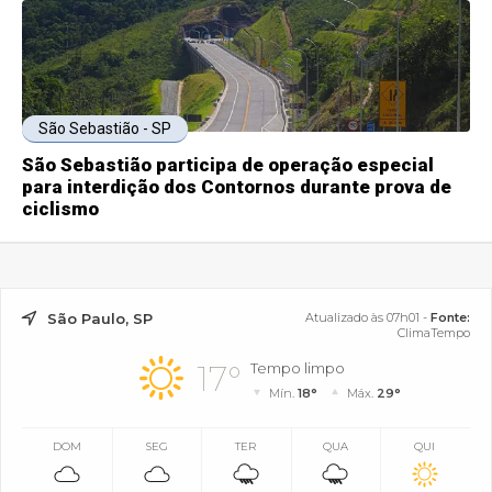
São Sebastião - SP
São Sebastião participa de operação especial
para interdição dos Contornos durante prova de
ciclismo
São Paulo, SP
Atualizado às 07h01 -
Fonte:
ClimaTempo
17°
Tempo limpo
Mín.
18°
Máx.
29°
DOM
SEG
TER
QUA
QUI