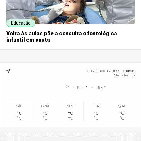
Educação
Volta às aulas põe a consulta odontológica
infantil em pauta
Atualizado às 21h00 -
Fonte:
ClimaTempo
°
Mín.
°
Máx.
°
SÁB
DOM
SEG
TER
QUA
°C
°C
°C
°C
°C
°C
°C
°C
°C
°C