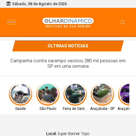
Sábado, 08 de Agosto de 2026
ÚLTIMAS NOTÍCIAS
31ª Marcha para Jesus reúne centenas de feirenses na
abertura de edição inédita com dois dias de programação
Saúde
São Paulo
Feira de Santana-BA
Araçatuba - SP
Araçatuba 