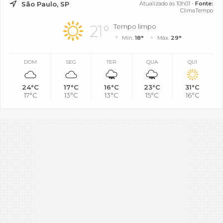
São Paulo, SP
Atualizado às 10h01 -
Fonte:
ClimaTempo
21°
Tempo limpo
Mín.
18°
Máx.
29°
DOM
SEG
TER
QUA
QUI
24°C
17°C
16°C
23°C
31°C
17°C
13°C
13°C
15°C
16°C