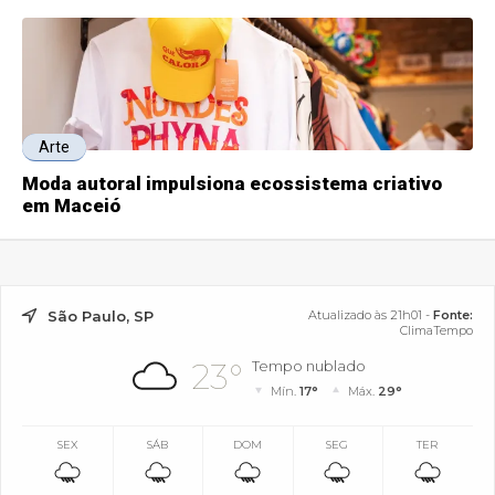
Arte
Moda autoral impulsiona ecossistema criativo
em Maceió
São Paulo, SP
Atualizado às 21h01 -
Fonte:
ClimaTempo
23°
Tempo nublado
Mín.
17°
Máx.
29°
SEX
SÁB
DOM
SEG
TER