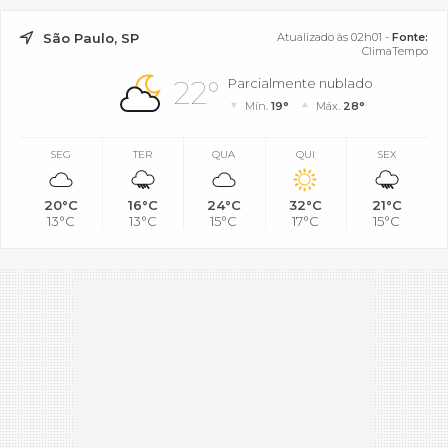
São Paulo, SP
Atualizado às 02h01 -
Fonte:
ClimaTempo
22°
Parcialmente nublado
Mín.
19°
Máx.
28°
SEG
TER
QUA
QUI
SEX
20°C
16°C
24°C
32°C
21°C
13°C
13°C
15°C
17°C
15°C