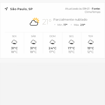
São Paulo, SP
Atualizado às 09h01 -
Fonte:
ClimaTempo
21°
Parcialmente nublado
Mín.
17°
Máx.
29°
SEX
SÁB
DOM
SEG
TER
31°C
31°C
24°C
17°C
15°C
18°C
18°C
17°C
15°C
12°C