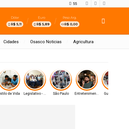
55
Dólar
Euro
Peso Arg.
R$ 5,11
R$ 5,89
R$ 0,00
Cidades
Osasco Noticias
Agricultura
e
stilo de Vida
Legislativo - MS
São Paulo
Entretenimento
Gurupi - TO