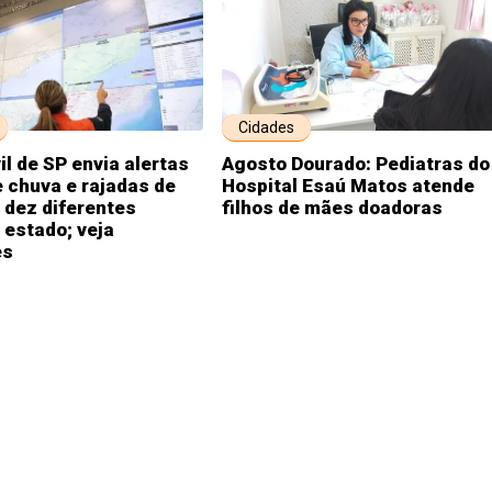
Cidades
il de SP envia alertas
Agosto Dourado: Pediatras do
 chuva e rajadas de
Hospital Esaú Matos atende
 dez diferentes
filhos de mães doadoras
 estado; veja
es