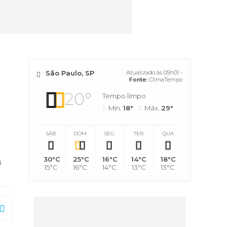
São Paulo, SP
Atualizado às 05h01 -
Fonte:
ClimaTempo
20°
Tempo limpo
Mín.
18°
Máx.
29°
SÁB
DOM
SEG
TER
QUA
30°C
25°C
16°C
14°C
18°C
s
15°C
16°C
14°C
13°C
13°C