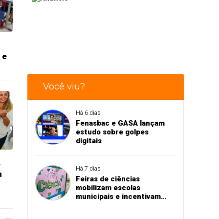
 e
Você viu?
Há 6 dias
Fenasbac e GASA lançam
estudo sobre golpes
digitais
e
Há 7 dias
m
Feiras de ciências
mobilizam escolas
municipais e incentivam
aprendizado na prática