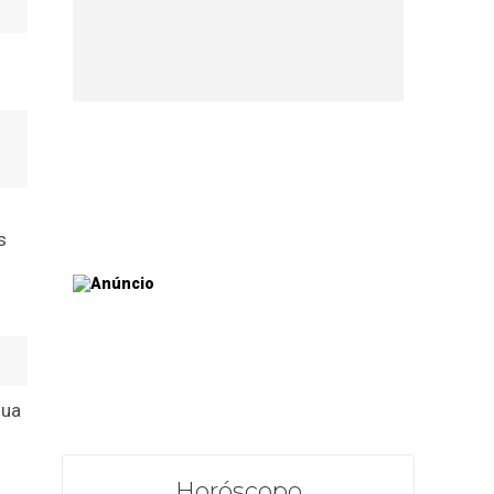
s
nua
Horóscopo