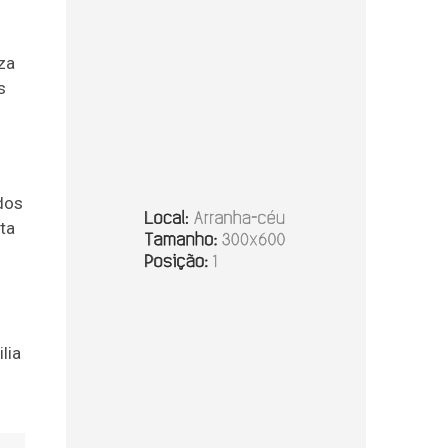
za
s
dos
ta
lia