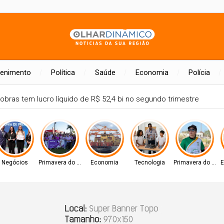
tenimento
Política
Saúde
Economia
Polícia
plia participação nos pagamentos em bares e restaurantes
Negócios
Primavera do Leste
Economia
Tecnologia
Primavera do Lest
E