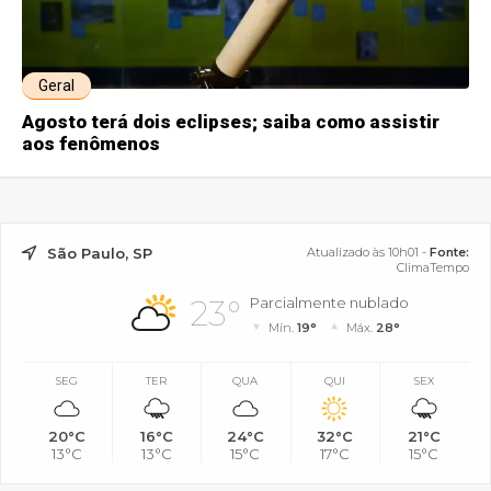
Geral
Agosto terá dois eclipses; saiba como assistir
aos fenômenos
São Paulo, SP
Atualizado às 10h01 -
Fonte:
ClimaTempo
23°
Parcialmente nublado
Mín.
19°
Máx.
28°
SEG
TER
QUA
QUI
SEX
20°C
16°C
24°C
32°C
21°C
13°C
13°C
15°C
17°C
15°C