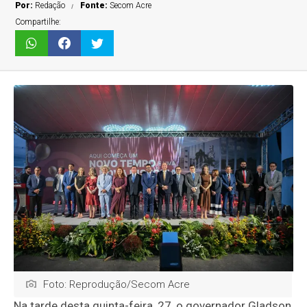
Por:
Redação
Fonte:
Secom Acre
Compartilhe:
Foto: Reprodução/Secom Acre
Na tarde desta quinta-feira, 27, o governador Gladson