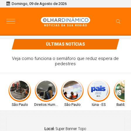
Domingo, 09 de Agosto de 2026
ÚLTIMAS NOTÍCIAS
Polícia registrou 783 mil atendimentos especializados à
mulher em 2025
São Paulo
Direitos Humanos
São Paulo
Iúna - ES
Ibatiba - 