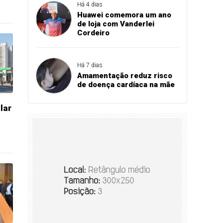
Há 4 dias
Huawei comemora um ano
de loja com Vanderlei
Cordeiro
Há 7 dias
Amamentação reduz risco
de doença cardíaca na mãe
lar