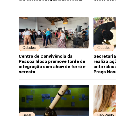
Cidades
Cidades
Centro de Convivência da
Secretaria
Pessoa Idosa promove tarde de
realiza aç
integração com show de forró e
antirrábic
seresta
Praça Nos
Geral
São Paulo