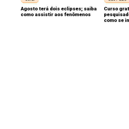
Agosto terá dois eclipses; saiba
Curso gra
como assistir aos fenômenos
pesquisad
como se i