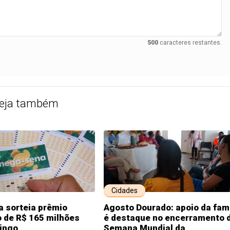
500
caracteres restantes.
eja também
Cidades
 sorteia prêmio
Agosto Dourado: apoio da famí
 de R$ 165 milhões
é destaque no encerramento 
ingo
Semana Mundial da