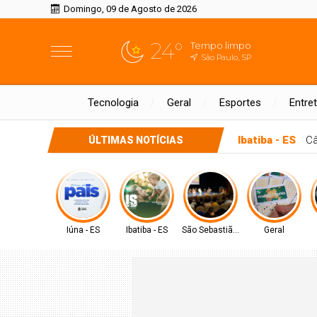
Domingo, 09 de Agosto de 2026
24°
Tempo limpo
São Paulo, SP
Tecnologia
Geral
Esportes
Entre
Ibatiba - ES
Câ
ÚLTIMAS NOTÍCIAS
Iúna - ES
Ibatiba - ES
São Sebastião - SP
Geral