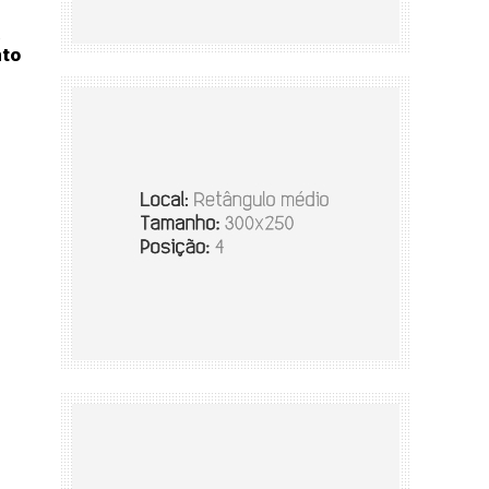
a
nto