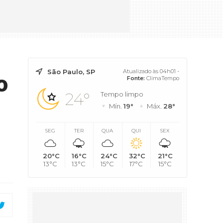
São Paulo, SP
Atualizado às 04h01 -
o
Fonte:
ClimaTempo
24°
Tempo limpo
Mín.
19°
Máx.
28°
SEG
TER
QUA
QUI
SEX
20°C
16°C
24°C
32°C
21°C
13°C
13°C
15°C
17°C
15°C