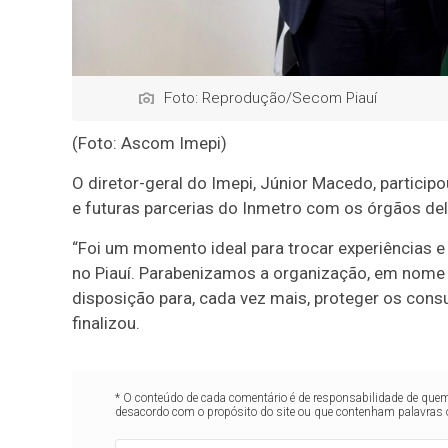
Foto: Reprodução/Secom Piauí
(Foto: Ascom Imepi)
O diretor-geral do Imepi, Júnior Macedo, partici
e futuras parcerias do Inmetro com os órgãos d
“Foi um momento ideal para trocar experiências e
no Piauí. Parabenizamos a organização, em nome 
disposição para, cada vez mais, proteger os consu
finalizou.
* O conteúdo de cada comentário é de responsabilidade de quem 
desacordo com o propósito do site ou que contenham palavras 