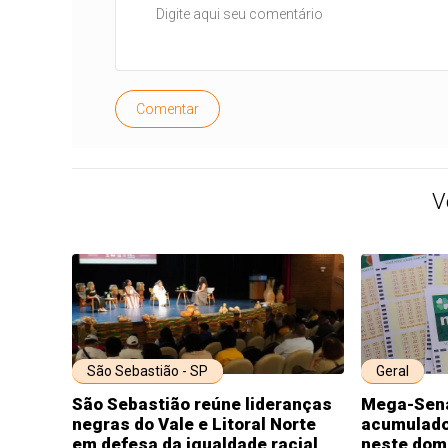
Comentar
V
São Sebastião - SP
Geral
São Sebastião reúne lideranças
Mega-Sena
negras do Vale e Litoral Norte
acumulado
em defesa da igualdade racial
neste dom