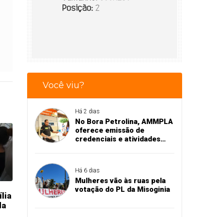
Você viu?
Há 2 dias
No Bora Petrolina, AMMPLA
oferece emissão de
credenciais e atividades
educativas para crianças
Há 6 dias
Mulheres vão às ruas pela
votação do PL da Misoginia
lia
da