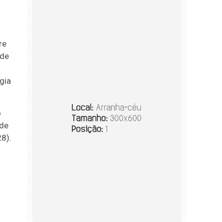
re
ade
gia
o
 de
28).