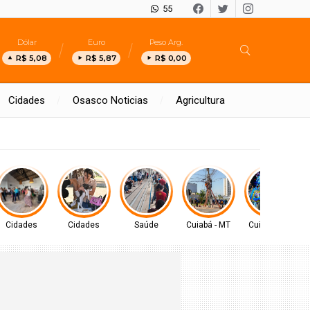
55
Dólar
Euro
Peso Arg.
R$ 5,08
R$ 5,87
R$ 0,00
Cidades
Osasco Noticias
Agricultura
Cidades
Cidades
Saúde
Cuiabá - MT
Cuiabá - MT