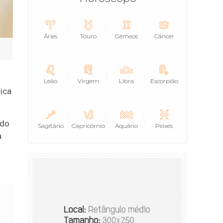
Áries
Touro
Gêmeos
Câncer
Leão
Virgem
Libra
Escorpião
ica
ido
Sagitário
Capricórnio
Aquário
Peixes
à