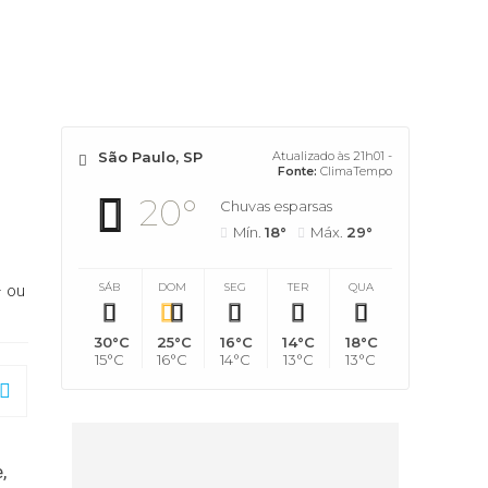
São Paulo, SP
Atualizado às 21h01 -
Fonte:
ClimaTempo
20°
Chuvas esparsas
Mín.
18°
Máx.
29°
SÁB
DOM
SEG
TER
QUA
— ou
30°C
25°C
16°C
14°C
18°C
15°C
16°C
14°C
13°C
13°C
,