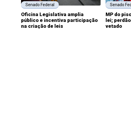
Senado Federal
Senado Fed
Oficina Legislativa amplia
MP do piso
público e incentiva participação
lei; perdã
na criação de leis
vetado