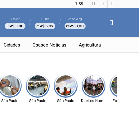
55
Dólar
Euro
Peso Arg.
R$ 5,08
R$ 5,87
R$ 0,00
Cidades
Osasco Noticias
Agricultura
São Paulo
São Paulo
São Paulo
Direitos Humanos
Economia