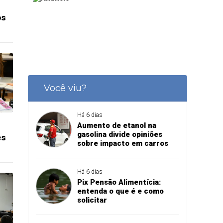
os
Você viu?
Há 6 dias
Aumento de etanol na
gasolina divide opiniões
es
sobre impacto em carros
Há 6 dias
Pix Pensão Alimentícia:
entenda o que é e como
solicitar