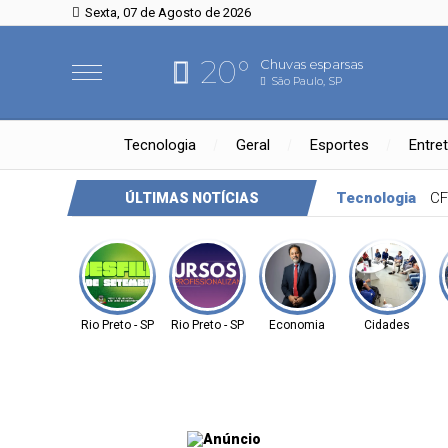
Sexta, 07 de Agosto de 2026
20°
Chuvas esparsas
São Paulo, SP
Tecnologia
Geral
Esportes
Entre
Negócios
Cetrel leva gestão ambiental a san
ÚLTIMAS NOTÍCIAS
Rio Preto - SP
Rio Preto - SP
Economia
Cidades