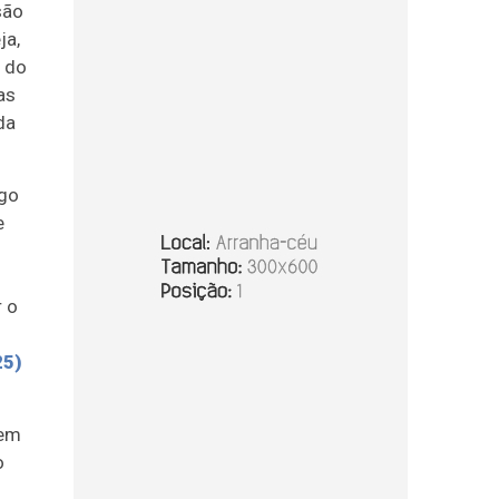
são
ja,
 do
as
da
ngo
e
r o
25)
 em
o