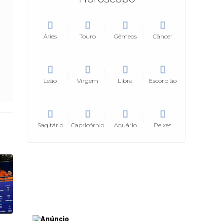
Áries
Touro
Gêmeos
Câncer
Leão
Virgem
Libra
Escorpião
Sagitário
Capricórnio
Aquário
Peixes