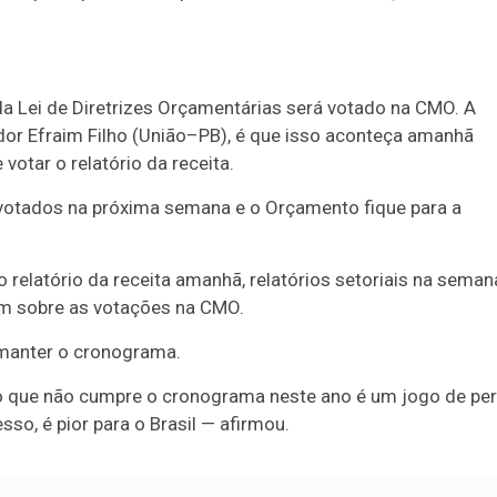
a Lei de Diretrizes Orçamentárias será votado na CMO. A
dor Efraim Filho (União–PB),
é que isso aconteça amanhã
otar o relatório da receita.
m votados na próxima semana e o Orçamento fique para a
o relatório da receita amanhã, relatórios setoriais na seman
im sobre as votações na CMO.
manter o cronograma.
 que não cumpre o cronograma neste ano é um jogo de pe
sso, é pior para o Brasil — afirmou.