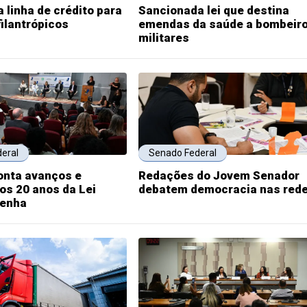
 linha de crédito para
Sancionada lei que destina
filantrópicos
emendas da saúde a bombeir
militares
eral
Senado Federal
onta avanços e
Redações do Jovem Senador
os 20 anos da Lei
debatem democracia nas red
Penha