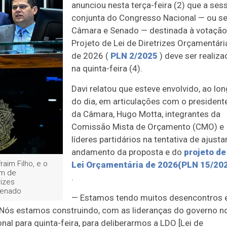
anunciou nesta terça-feira (2) que a ses
conjunta do Congresso Nacional — ou se
Câmara e Senado — destinada à votação
Projeto de Lei de Diretrizes Orçamentári
de 2026 (
PLN 2/2025
) deve ser realiza
na quinta-feira (4).
Davi relatou que esteve envolvido, ao lo
do dia, em articulações com
o president
da Câmara, Hugo Motta,
integrantes da
Comissão Mista de Orçamento (CMO) e
líderes partidários na tentativa de ajusta
andamento da proposta e do
projeto de
aim Filho, e o
Lei Orçamentária de 2026
(PLN 15/20
am de
.
rizes
Senado
— Estamos tendo muitos desencontros
 Nós estamos construindo, com as lideranças do governo n
l para quinta-feira, para deliberarmos a LDO [Lei de