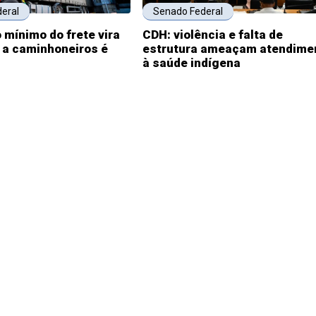
eral
Senado Federal
 mínimo do frete vira
CDH: violência e falta de
o a caminhoneiros é
estrutura ameaçam atendime
à saúde indígena